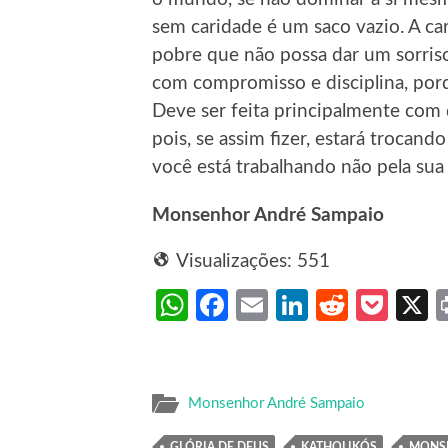
sem caridade é um saco vazio. A car
pobre que não possa dar um sorriso
com compromisso e disciplina, por
Deve ser feita principalmente com 
pois, se assim fizer, estará trocan
você está trabalhando não pela sua g
Monsenhor André Sampaio
Visualizações:
551
WhatsApp
Facebook
Email
LinkedIn
Reddit
Poc
Monsenhor André Sampaio
GLÓRIA DE DEUS
KATHOLIKÓS
MONS