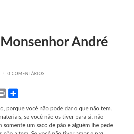
 Monsenhor André
/
0 COMENTÁRIOS
ket
X
Print
Share
o, porque você não pode dar o que não tem.
eriais, se você não os tiver para si, não
em somente um saco de pão e alguém lhe pede
s não a tem. Se você não tiver amor e paz