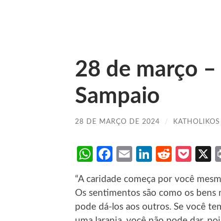
28 de março –
Sampaio
28 DE MARÇO DE 2024
/
KATHOLIKOS
WhatsApp
Facebook
Email
LinkedIn
Reddit
Poc
“A caridade começa por você mesm
Os sentimentos são como os bens mat
pode dá-los aos outros. Se você t
uma laranja, você não pode dar, poi