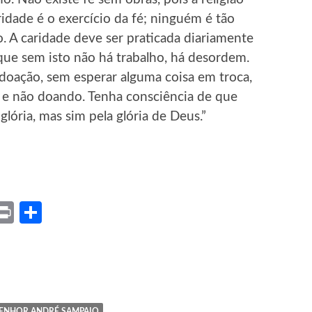
idade é o exercício da fé; ninguém é tão
. A caridade deve ser praticada diariamente
que sem isto não há trabalho, há desordem.
doação, sem esperar alguma coisa em troca,
do e não doando. Tenha consciência de que
lória, mas sim pela glória de Deus.”
ket
X
Print
Share
ENHOR ANDRÉ SAMPAIO