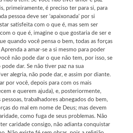
s, primeiramente, é preciso ter para si, para
da pessoa deve ser ‘apaixonada’ por si
star satisfeita com o que é, mas sem ser
o com o que é, imagine o que gostaria de ser e
rque quando você pensa o bem, todas as forças
. Aprenda a amar-se a si mesmo para poder
você não pode dar o que não tem, por isso, se
 pode dar. Se não tiver paz na sua
ver alegria, não pode dar, e assim por diante.
ar por você, depois para com os mais
cem e querem ajuda), e, posteriormente,
 pessoas, trabalhadores abnegados do bem,
forças do mal em nome de Deus; mas devem
aridade, como fuga de seus problemas. Não
 ter caridade consigo, não adianta conquistar
. Não existe fé sem obras, pois a religião