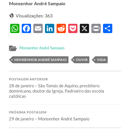
Monsenhor André Sampaio
Visualizações:
363
WhatsApp
Facebook
Email
LinkedIn
Reddit
Pocket
X
Print
Sha
Monsenhor André Sampaio
MONSENHOR ANDRÉ SAMPAIO
OUVIR
VIDA
POSTAGEM ANTERIOR
28 de janeiro – São Tomás de Aquino, presbítero
dominicano, doutor da Igreja, Padroeiro das escola
católicas
PRÓXIMA POSTAGEM
29 de janeiro – Monsenhor André Sampaio