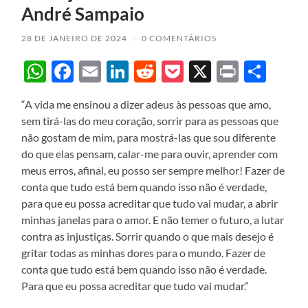
André Sampaio
28 DE JANEIRO DE 2024
/
0 COMENTÁRIOS
WhatsApp
Facebook
Email
LinkedIn
Reddit
Pocket
X
Print
Sha
“A vida me ensinou a dizer adeus às pessoas que amo,
sem tirá-las do meu coração, sorrir para as pessoas que
não gostam de mim, para mostrá-las que sou diferente
do que elas pensam, calar-me para ouvir, aprender com
meus erros, afinal, eu posso ser sempre melhor! Fazer de
conta que tudo está bem quando isso não é verdade,
para que eu possa acreditar que tudo vai mudar, a abrir
minhas janelas para o amor. E não temer o futuro, a lutar
contra as injustiças. Sorrir quando o que mais desejo é
gritar todas as minhas dores para o mundo. Fazer de
conta que tudo está bem quando isso não é verdade.
Para que eu possa acreditar que tudo vai mudar.”