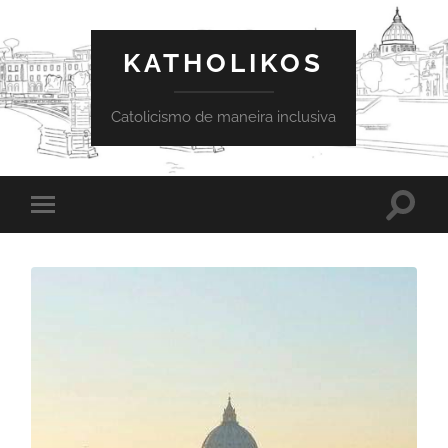
KATHOLIKOS
Catolicismo de maneira inclusiva
Toggle
Toggle
search
mobile
field
menu