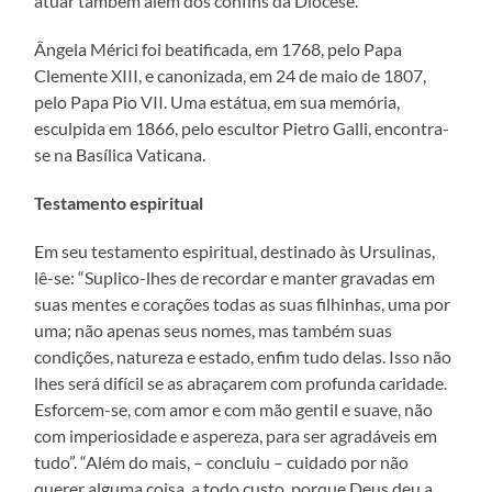
atuar também além dos confins da Diocese.
Ângela Mérici foi beatificada, em 1768, pelo Papa
Clemente XIII, e canonizada, em 24 de maio de 1807,
pelo Papa Pio VII. Uma estátua, em sua memória,
esculpida em 1866, pelo escultor Pietro Galli, encontra-
se na Basílica Vaticana.
Testamento espiritual
Em seu testamento espiritual, destinado às Ursulinas,
lê-se: “Suplico-lhes de recordar e manter gravadas em
suas mentes e corações todas as suas filhinhas, uma por
uma; não apenas seus nomes, mas também suas
condições, natureza e estado, enfim tudo delas. Isso não
lhes será difícil se as abraçarem com profunda caridade.
Esforcem-se, com amor e com mão gentil e suave, não
com imperiosidade e aspereza, para ser agradáveis em
tudo”. “Além do mais, – concluiu – cuidado por não
querer alguma coisa, a todo custo, porque Deus deu a