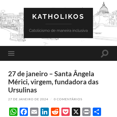
KATHOLIKOS
Catolicismo de maneira inclusiva
Toggle
Toggle
search
mobile
field
menu
27 de janeiro – Santa Ângela
Mérici, virgem, fundadora das
Ursulinas
27 DE JANEIRO DE 2024
/
0 COMENTÁRIOS
WhatsApp
Facebook
Email
LinkedIn
Reddit
Pocket
X
Print
Sha