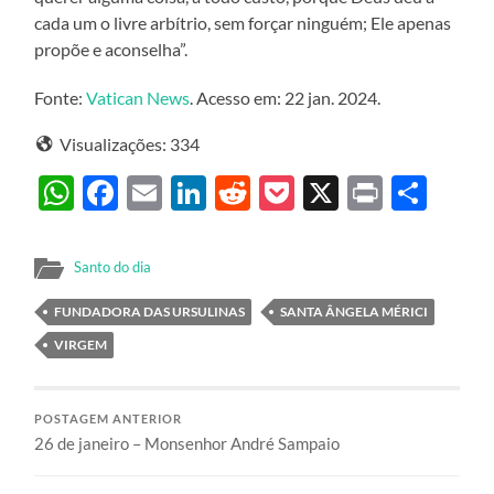
cada um o livre arbítrio, sem forçar ninguém; Ele apenas
propõe e aconselha”.
Fonte:
Vatican News
. Acesso em: 22 jan. 2024.
Visualizações:
334
WhatsApp
Facebook
Email
LinkedIn
Reddit
Pocket
X
Print
Sha
Santo do dia
FUNDADORA DAS URSULINAS
SANTA ÂNGELA MÉRICI
VIRGEM
POSTAGEM ANTERIOR
26 de janeiro – Monsenhor André Sampaio