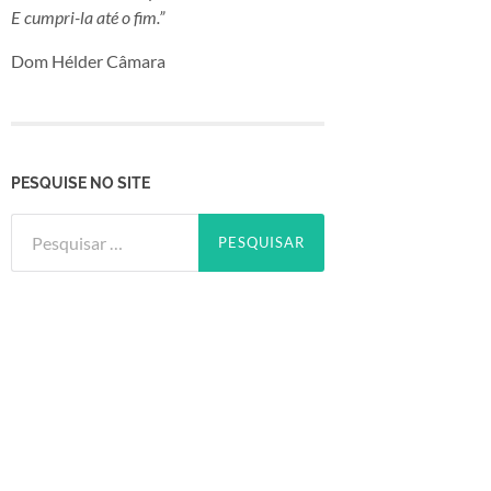
E cumpri-la até o fim.”
Dom Hélder Câmara
PESQUISE NO SITE
Pesquisar
por: