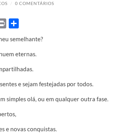
KOS
/
0 COMENTÁRIOS
ket
X
Print
Share
 meu semelhante?
inuem eternas.
mpartilhadas.
sentes e sejam festejadas por todos.
m simples olá, ou em qualquer outra fase.
ertos,
s e novas conquistas.