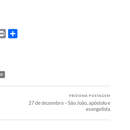
ket
X
Print
Share
UE
PRÓXIMA POSTAGEM
27 de dezembro – São João, apóstolo e
evangelista