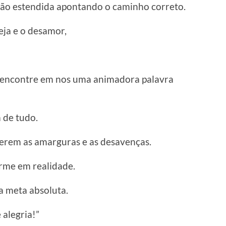
ão estendida apontando o caminho correto.
eja e o desamor,
a encontre em nos uma animadora palavra
 de tudo.
erem as amarguras e as desavenças.
rme em realidade.
a meta absoluta.
alegria!”