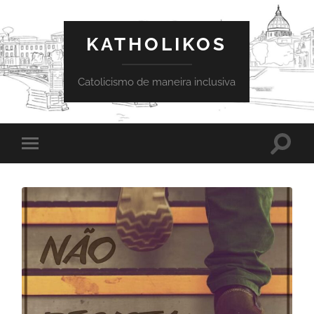
KATHOLIKOS
Catolicismo de maneira inclusiva
Toggle
Toggle
search
mobile
field
menu