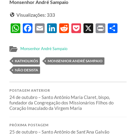
Monsenhor André Sampaio
Visualizações:
333
WhatsApp
Facebook
Email
LinkedIn
Reddit
Pocket
X
Print
Sha
Monsenhor André Sampaio
KATHOLIKÓS
MONSENHOR ANDRÉ SAMPAIO
NÃO DESISTA
POSTAGEM ANTERIOR
24 de outubro – Santo Antônio Maria Claret, bispo,
fundador da Congregação dos Missionários Filhos do
Coração Imaculado da Virgem Maria
PRÓXIMA POSTAGEM
25 de outubro – Santo Antônio de Sant’Ana Galvão