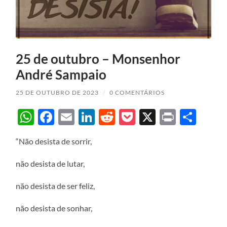
25 de outubro – Monsenhor
André Sampaio
25 DE OUTUBRO DE 2023
/
0 COMENTÁRIOS
WhatsApp
Facebook
Email
LinkedIn
Reddit
Pocket
X
Print
Sha
“Não desista de sorrir,
não desista de lutar,
não desista de ser feliz,
não desista de sonhar,