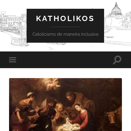
KATHOLIKOS
Catolicismo de maneira inclusiva
Toggle
Toggle
search
mobile
field
menu