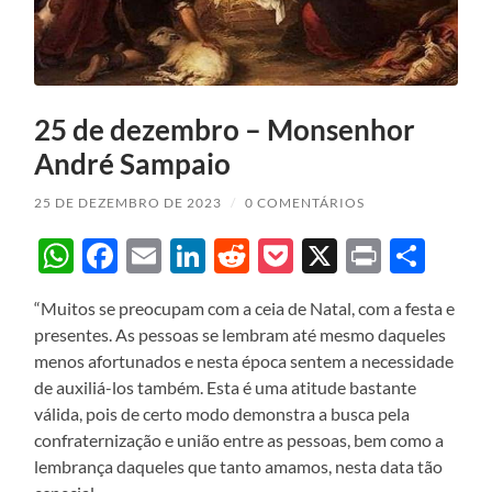
25 de dezembro – Monsenhor
André Sampaio
25 DE DEZEMBRO DE 2023
/
0 COMENTÁRIOS
WhatsApp
Facebook
Email
LinkedIn
Reddit
Pocket
X
Print
Sha
“Muitos se preocupam com a ceia de Natal, com a festa e
presentes. As pessoas se lembram até mesmo daqueles
menos afortunados e nesta época sentem a necessidade
de auxiliá-los também. Esta é uma atitude bastante
válida, pois de certo modo demonstra a busca pela
confraternização e união entre as pessoas, bem como a
lembrança daqueles que tanto amamos, nesta data tão