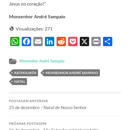
Jesus no coração!”
Monsenhor André Sampaio
Visualizações:
271
WhatsApp
Facebook
Email
LinkedIn
Reddit
Pocket
X
Print
Sha
Monsenhor André Sampaio
KATHOLIKÓS
MONSENHOR ANDRÉ SAMPAIO
NATAL
POSTAGEM ANTERIOR
25 de dezembro – Natal de Nosso Senhor
PRÓXIMA POSTAGEM
26 de dezembro – São Estevão, primeiro mártir