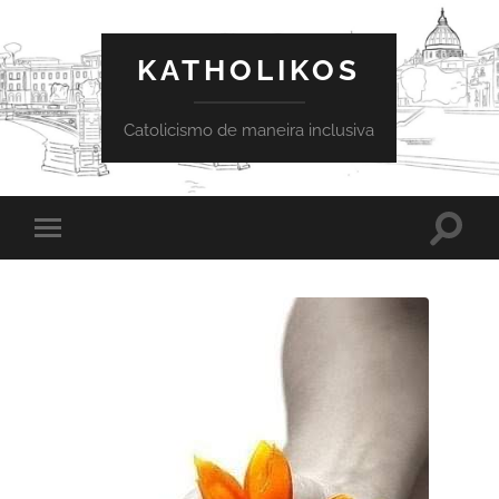
KATHOLIKOS
Catolicismo de maneira inclusiva
Toggle
Toggle
search
mobile
field
menu