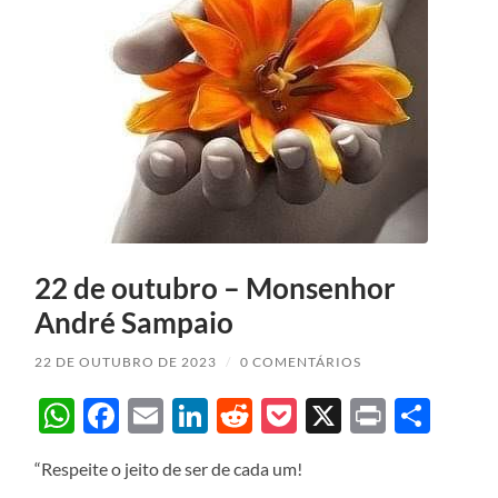
22 de outubro – Monsenhor
André Sampaio
22 DE OUTUBRO DE 2023
/
0 COMENTÁRIOS
WhatsApp
Facebook
Email
LinkedIn
Reddit
Pocket
X
Print
Sha
“Respeite o jeito de ser de cada um!