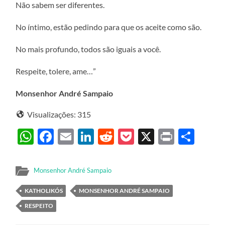
Não sabem ser diferentes.
No íntimo, estão pedindo para que os aceite como são.
No mais profundo, todos são iguais a você.
Respeite, tolere, ame…”
Monsenhor André Sampaio
Visualizações:
315
WhatsApp
Facebook
Email
LinkedIn
Reddit
Pocket
X
Print
Sha
Monsenhor André Sampaio
KATHOLIKÓS
MONSENHOR ANDRÉ SAMPAIO
RESPEITO