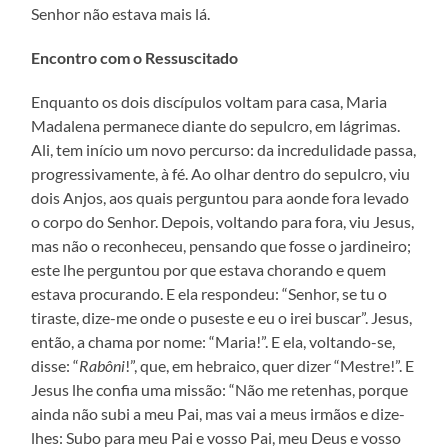
Senhor não estava mais lá.
Encontro com o Ressuscitado
Enquanto os dois discípulos voltam para casa, Maria
Madalena permanece diante do sepulcro, em lágrimas.
Ali, tem início um novo percurso: da incredulidade passa,
progressivamente, à fé. Ao olhar dentro do sepulcro, viu
dois Anjos, aos quais perguntou para aonde fora levado
o corpo do Senhor. Depois, voltando para fora, viu Jesus,
mas não o reconheceu, pensando que fosse o jardineiro;
este lhe perguntou por que estava chorando e quem
estava procurando. E ela respondeu: “Senhor, se tu o
tiraste, dize-me onde o puseste e eu o irei buscar”. Jesus,
então, a chama por nome: “Maria!”. E ela, voltando-se,
disse: “
Rabôni
!”, que, em hebraico, quer dizer “Mestre!”. E
Jesus lhe confia uma missão: “Não me retenhas, porque
ainda não subi a meu Pai, mas vai a meus irmãos e dize-
lhes: Subo para meu Pai e vosso Pai, meu Deus e vosso