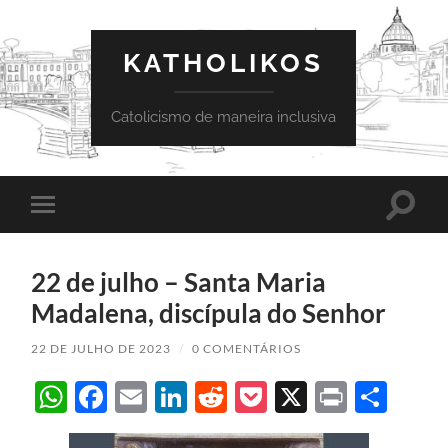
KATHOLIKOS
Catolicismo de maneira inclusiva
Toggle
Toggle
search
mobile
field
menu
22 de julho – Santa Maria
Madalena, discípula do Senhor
22 DE JULHO DE 2023
/
0 COMENTÁRIOS
WhatsApp
Facebook
Email
LinkedIn
Reddit
Pocket
X
Print
Sha