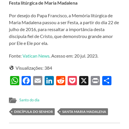
Festa litúrgica de Maria Madalena
Por desejo do Papa Francisco, a Memória litúrgica de
Maria Madalena passou a ser Festa, a partir do dia 22 de
julho de 2016, para ressaltar a importância desta
discípula fiel de Cristo, que demonstrou grande amor
por Ele e Ele por ela.
Fonte:
Vatican News
. Acesso em: 20 jul. 2023.
Visualizações:
384
WhatsApp
Facebook
Email
LinkedIn
Reddit
Pocket
X
Print
Sha
Santo do dia
DISCÍPULA DO SENHOR
SANTA MARIA MADALENA