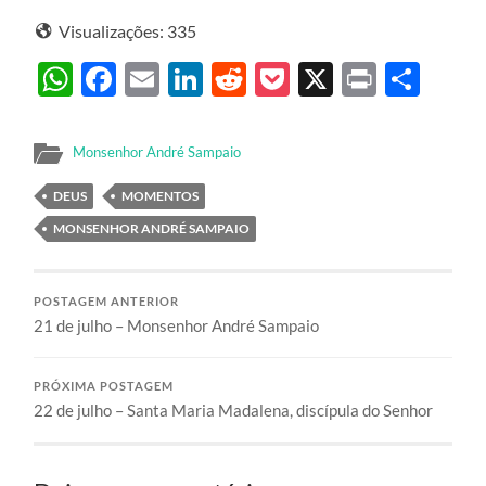
Visualizações:
335
WhatsApp
Facebook
Email
LinkedIn
Reddit
Pocket
X
Print
Sha
Monsenhor André Sampaio
DEUS
MOMENTOS
MONSENHOR ANDRÉ SAMPAIO
POSTAGEM ANTERIOR
21 de julho – Monsenhor André Sampaio
PRÓXIMA POSTAGEM
22 de julho – Santa Maria Madalena, discípula do Senhor