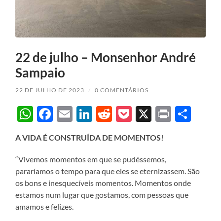
22 de julho – Monsenhor André
Sampaio
22 DE JULHO DE 2023
/
0 COMENTÁRIOS
WhatsApp
Facebook
Email
LinkedIn
Reddit
Pocket
X
Print
Sha
A VIDA É CONSTRUÍDA DE MOMENTOS!
“Vivemos momentos em que se pudéssemos,
pararíamos o tempo para que eles se eternizassem. São
os bons e inesquecíveis momentos. Momentos onde
estamos num lugar que gostamos, com pessoas que
amamos e felizes.