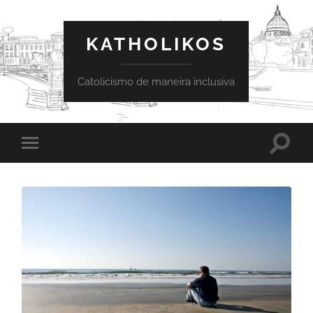
KATHOLIKOS
Catolicismo de maneira inclusiva
Toggle
Toggle
search
mobile
field
menu