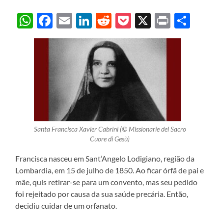
WhatsApp
Facebook
Email
LinkedIn
Reddit
Pocket
X
Print
Sha
Santa Francisca Xavier Cabrini (© Missionarie del Sacro
Cuore di Gesù)
Francisca nasceu em Sant’Angelo Lodigiano, região da
Lombardia, em 15 de julho de 1850. Ao ficar órfã de pai e
mãe, quis retirar-se para um convento, mas seu pedido
foi rejeitado por causa da sua saúde precária. Então,
decidiu cuidar de um orfanato.