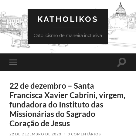
KATHOLIKOS
Catolicismo de maneira inclusiva
Toggle
Toggle
search
mobile
field
menu
22 de dezembro – Santa
Francisca Xavier Cabrini, virgem,
fundadora do Instituto das
Missionárias do Sagrado
Coração de Jesus
22 DE DEZEMBRO DE 2023
/
0 COMENTÁRIOS