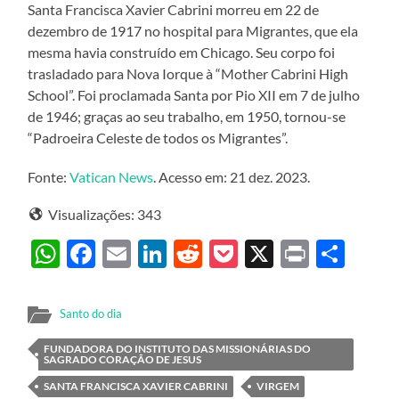
Santa Francisca Xavier Cabrini morreu em 22 de
dezembro de 1917 no hospital para Migrantes, que ela
mesma havia construído em Chicago. Seu corpo foi
trasladado para Nova Iorque à “Mother Cabrini High
School”. Foi proclamada Santa por Pio XII em 7 de julho
de 1946; graças ao seu trabalho, em 1950, tornou-se
“Padroeira Celeste de todos os Migrantes”.
Fonte:
Vatican News
. Acesso em: 21 dez. 2023.
Visualizações:
343
WhatsApp
Facebook
Email
LinkedIn
Reddit
Pocket
X
Print
Sha
Santo do dia
FUNDADORA DO INSTITUTO DAS MISSIONÁRIAS DO
SAGRADO CORAÇÃO DE JESUS
SANTA FRANCISCA XAVIER CABRINI
VIRGEM