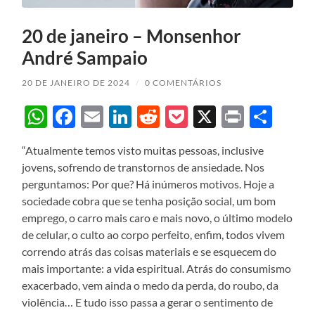
20 de janeiro – Monsenhor
André Sampaio
20 DE JANEIRO DE 2024
/
0 COMENTÁRIOS
WhatsApp
Facebook
Email
LinkedIn
Reddit
Pocket
X
Print
Sha
“Atualmente temos visto muitas pessoas, inclusive
jovens, sofrendo de transtornos de ansiedade. Nos
perguntamos: Por que? Há inúmeros motivos. Hoje a
sociedade cobra que se tenha posição social, um bom
emprego, o carro mais caro e mais novo, o último modelo
de celular, o culto ao corpo perfeito, enfim, todos vivem
correndo atrás das coisas materiais e se esquecem do
mais importante: a vida espiritual. Atrás do consumismo
exacerbado, vem ainda o medo da perda, do roubo, da
violência… E tudo isso passa a gerar o sentimento de