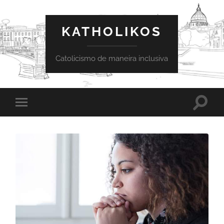
KATHOLIKOS
Catolicismo de maneira inclusiva
Toggle
Toggle
search
mobile
field
menu