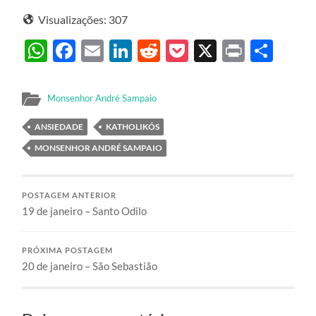
Visualizações:
307
WhatsApp
Facebook
Email
LinkedIn
Reddit
Pocket
X
Print
Sha
Monsenhor André Sampaio
ANSIEDADE
KATHOLIKÓS
MONSENHOR ANDRÉ SAMPAIO
POSTAGEM ANTERIOR
19 de janeiro – Santo Odilo
PRÓXIMA POSTAGEM
20 de janeiro – São Sebastião