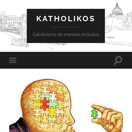
KATHOLIKOS
Catolicismo de maneira inclusiva
Toggle
Toggle
search
mobile
field
menu