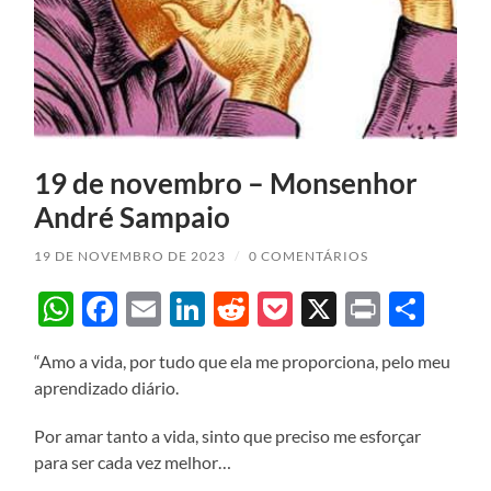
19 de novembro – Monsenhor
André Sampaio
19 DE NOVEMBRO DE 2023
/
0 COMENTÁRIOS
WhatsApp
Facebook
Email
LinkedIn
Reddit
Pocket
X
Print
Sha
“Amo a vida, por tudo que ela me proporciona, pelo meu
aprendizado diário.
Por amar tanto a vida, sinto que preciso me esforçar
para ser cada vez melhor…