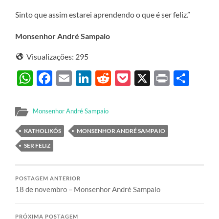
Sinto que assim estarei aprendendo o que é ser feliz.”
Monsenhor André Sampaio
Visualizações:
295
WhatsApp
Facebook
Email
LinkedIn
Reddit
Pocket
X
Print
Sha
Monsenhor André Sampaio
KATHOLIKÓS
MONSENHOR ANDRÉ SAMPAIO
SER FELIZ
POSTAGEM ANTERIOR
18 de novembro – Monsenhor André Sampaio
PRÓXIMA POSTAGEM