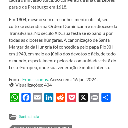
para o de Presburgo em 1618.
Em 1804, mesmo sem o reconhecimento oficial, seu
culto se estendia na Ordem Dominicana e na diocese da
Transilvânia. No século XIX, sua festa se expandiu por
todas as dioceses húngaras. A canonização de Santa
Margarida da Hungria foi concedida pelo papa Pio XII
em 1943, em meio ao júbilo dos devotos e fiéis, de todo
o mundo, especialmente pelos da comunidade cristã do
Leste Europeu, onde sua veneração é muito intensa.
Fonte:
Franciscanos
. Acesso em: 16 jan. 2024.
Visualizações:
434
WhatsApp
Facebook
Email
LinkedIn
Reddit
Pocket
X
Print
Sha
Santo do dia