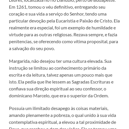
Em 1261, tomou o véu definitivo, entregando seu
coração e sua vida a serviço do Senhor, tendo uma
particular devoção pela Eucaristia e Paixão de Cristo. Ela
realmente era especial, foi um exemplo de humildade e
virtude para as outras religiosas. Rezava sempre, e fazia
penitencias, se oferecendo como vítima proposital, para
a salvação do seu povo.
Margarida, não desejou ter uma cultura elevada. Sua
instrução se limitou ao conhecimento primário da
escrita e da leitura, talvez apenas um pouco mais que
isto. Ela pedia que lhe lessem as Sagradas Escrituras e
confiava sua direção espiritual ao seu confessor, o
dominicano Marcelo, que era o superior da Ordem.
Possuía um ilimitado desapego às coisas materiais,
amando plenamente a pobreza, o qual unido à sua vida
contemplativa espiritual, a elevou a tal proximidade de
Deus, que recebeu o dom das visões. Ela se tornou uma