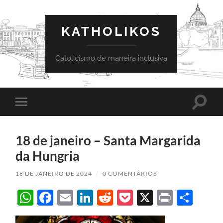
KATHOLIKOS
Catolicismo de maneira inclusiva
Toggle
Toggle
search
mobile
field
menu
18 de janeiro – Santa Margarida
da Hungria
18 DE JANEIRO DE 2024
/
0 COMENTÁRIOS
WhatsApp
Facebook
Email
LinkedIn
Reddit
Pocket
X
Print
Sha