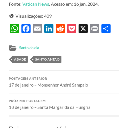
Fonte:
Vatican News
. Acesso em: 16 jan. 2024.
Visualizações:
409
WhatsApp
Facebook
Email
LinkedIn
Reddit
Pocket
X
Print
Sha
Santo do dia
ABADE
SANTO ANTÃO
POSTAGEM ANTERIOR
17 de janeiro – Monsenhor André Sampaio
PRÓXIMA POSTAGEM
18 de janeiro – Santa Margarida da Hungria