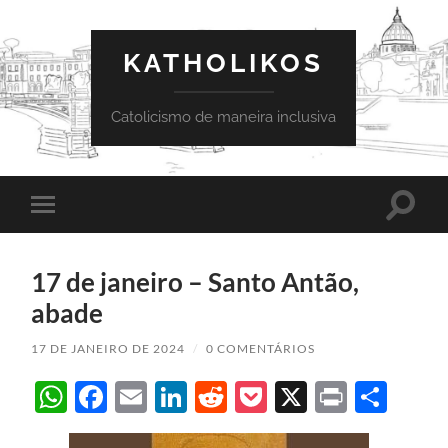
KATHOLIKOS
Catolicismo de maneira inclusiva
Toggle
Toggle
search
mobile
field
menu
17 de janeiro – Santo Antão,
abade
17 DE JANEIRO DE 2024
/
0 COMENTÁRIOS
WhatsApp
Facebook
Email
LinkedIn
Reddit
Pocket
X
Print
Sha