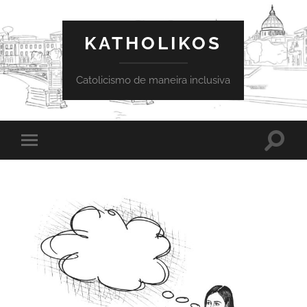
KATHOLIKOS
Catolicismo de maneira inclusiva
Toggle
Toggle
search
mobile
field
menu