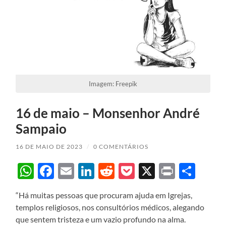
Imagem: Freepik
16 de maio – Monsenhor André
Sampaio
16 DE MAIO DE 2023
/
0 COMENTÁRIOS
WhatsApp
Facebook
Email
LinkedIn
Reddit
Pocket
X
Print
Sha
“Há muitas pessoas que procuram ajuda em Igrejas,
templos religiosos, nos consultórios médicos, alegando
que sentem tristeza e um vazio profundo na alma.