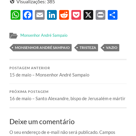
Visualizações:
385
WhatsApp
Facebook
Email
LinkedIn
Reddit
Pocket
X
Print
Sha
Monsenhor André Sampaio
MONSENHOR ANDRÉ SAMPAIO
TRISTEZA
VAZIO
POSTAGEM ANTERIOR
15 de maio – Monsenhor André Sampaio
PRÓXIMA POSTAGEM
16 de maio – Santo Alexandre, bispo de Jerusalém e mártir
Deixe um comentário
O seu endereço de e-mail não será publicado.
Campos