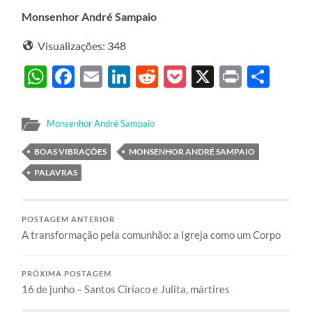
Monsenhor André Sampaio
Visualizações:
348
WhatsApp
Facebook
Email
LinkedIn
Reddit
Pocket
X
Print
Sha
Monsenhor André Sampaio
BOAS VIBRAÇÕES
MONSENHOR ANDRÉ SAMPAIO
PALAVRAS
POSTAGEM ANTERIOR
A transformação pela comunhão: a Igreja como um Corpo
PRÓXIMA POSTAGEM
16 de junho – Santos Ciríaco e Julita, mártires