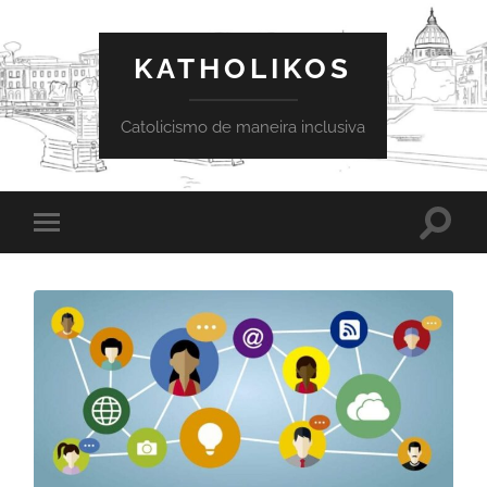
KATHOLIKOS
Catolicismo de maneira inclusiva
Toggle
Toggle
search
mobile
field
menu