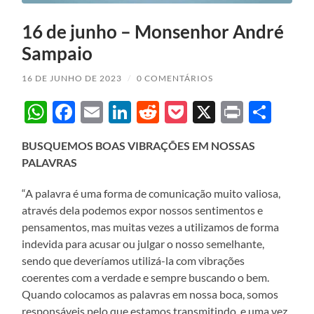
16 de junho – Monsenhor André
Sampaio
16 DE JUNHO DE 2023
/
0 COMENTÁRIOS
WhatsApp
Facebook
Email
LinkedIn
Reddit
Pocket
X
Print
Sha
BUSQUEMOS BOAS VIBRAÇÕES EM NOSSAS
PALAVRAS
“A palavra é uma forma de comunicação muito valiosa,
através dela podemos expor nossos sentimentos e
pensamentos, mas muitas vezes a utilizamos de forma
indevida para acusar ou julgar o nosso semelhante,
sendo que deveríamos utilizá-la com vibrações
coerentes com a verdade e sempre buscando o bem.
Quando colocamos as palavras em nossa boca, somos
responsáveis pelo que estamos transmitindo, e uma vez