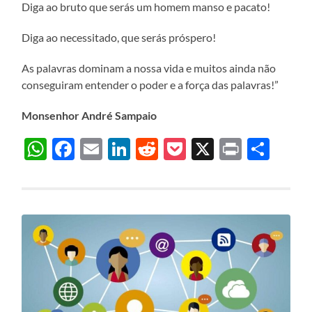
Diga ao bruto que serás um homem manso e pacato!
Diga ao necessitado, que serás próspero!
As palavras dominam a nossa vida e muitos ainda não
conseguiram entender o poder e a força das palavras!”
Monsenhor André Sampaio
WhatsApp
Facebook
Email
LinkedIn
Reddit
Pocket
X
Print
Sha