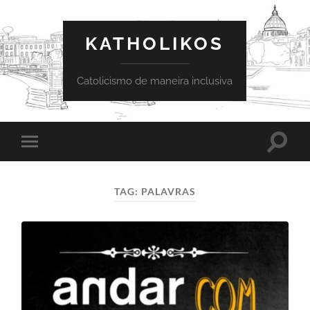
KATHOLIKOS
Catolicismo de maneira inclusiva
Toggle
Toggle
search
mobile
field
menu
TAG:
PALAVRAS