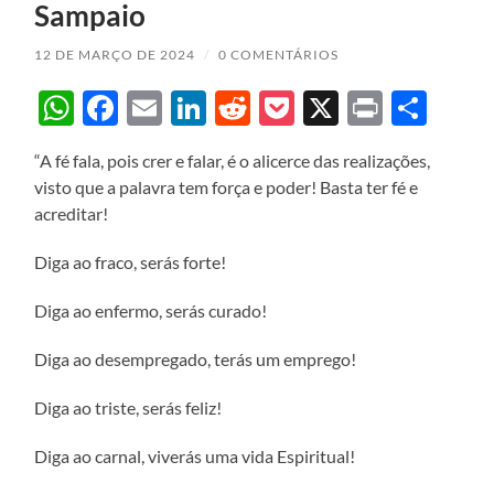
Sampaio
12 DE MARÇO DE 2024
/
0 COMENTÁRIOS
WhatsApp
Facebook
Email
LinkedIn
Reddit
Pocket
X
Print
Sha
“A fé fala, pois crer e falar, é o alicerce das realizações,
visto que a palavra tem força e poder! Basta ter fé e
acreditar!
Diga ao fraco, serás forte!
Diga ao enfermo, serás curado!
Diga ao desempregado, terás um emprego!
Diga ao triste, serás feliz!
Diga ao carnal, viverás uma vida Espiritual!