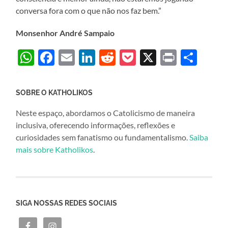
conversa fora com o que não nos faz bem.”
Monsenhor André Sampaio
WhatsApp
Facebook
Email
LinkedIn
Reddit
Pocket
X
Print
Sha
SOBRE O KATHOLIKOS
Neste espaço, abordamos o Catolicismo de maneira
inclusiva, oferecendo informações, reflexões e
curiosidades sem fanatismo ou fundamentalismo.
Saiba
mais sobre Katholikos
.
SIGA NOSSAS REDES SOCIAIS