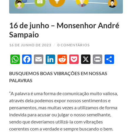
16 de junho – Monsenhor André
Sampaio
16 DE JUNHO DE 2023
/
0 COMENTÁRIOS
WhatsApp
Facebook
Email
LinkedIn
Reddit
Pocket
X
Print
Sha
BUSQUEMOS BOAS VIBRAÇÕES EM NOSSAS
PALAVRAS
“A palavra é uma forma de comunicação muito valiosa,
através dela podemos expor nossos sentimentos e
pensamentos, mas muitas vezes a utilizamos de forma
indevida para acusar ou julgar o nosso semelhante,
sendo que deveríamos utilizá-la com vibrações
coerentes com a verdade e sempre buscando o bem.