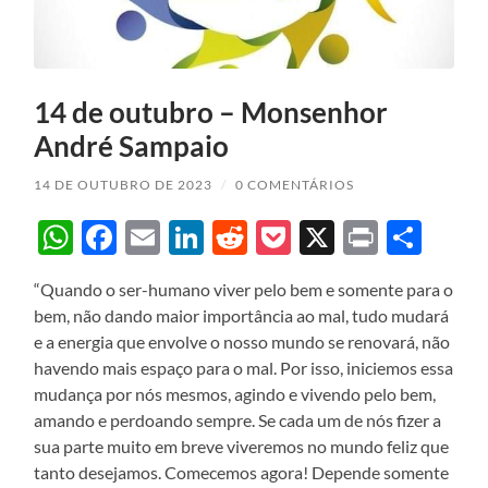
14 de outubro – Monsenhor
André Sampaio
14 DE OUTUBRO DE 2023
/
0 COMENTÁRIOS
WhatsApp
Facebook
Email
LinkedIn
Reddit
Pocket
X
Print
Sha
“Quando o ser-humano viver pelo bem e somente para o
bem, não dando maior importância ao mal, tudo mudará
e a energia que envolve o nosso mundo se renovará, não
havendo mais espaço para o mal. Por isso, iniciemos essa
mudança por nós mesmos, agindo e vivendo pelo bem,
amando e perdoando sempre. Se cada um de nós fizer a
sua parte muito em breve viveremos no mundo feliz que
tanto desejamos. Comecemos agora! Depende somente