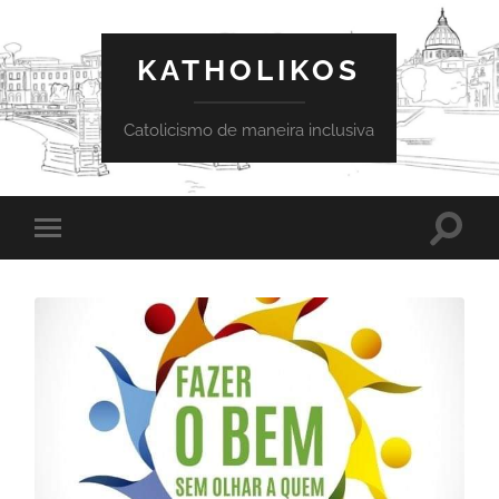
KATHOLIKOS
Catolicismo de maneira inclusiva
Toggle
Toggle
search
mobile
field
menu