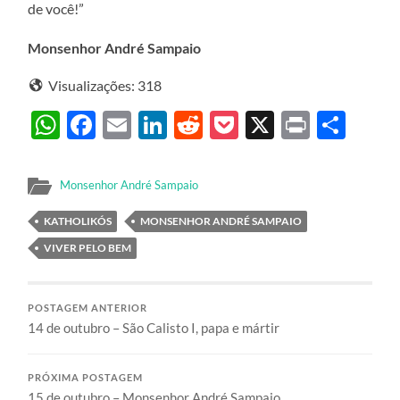
de você!”
Monsenhor André Sampaio
Visualizações:
318
WhatsApp
Facebook
Email
LinkedIn
Reddit
Pocket
X
Print
Sha
Monsenhor André Sampaio
KATHOLIKÓS
MONSENHOR ANDRÉ SAMPAIO
VIVER PELO BEM
POSTAGEM ANTERIOR
14 de outubro – São Calisto I, papa e mártir
PRÓXIMA POSTAGEM
15 de outubro – Monsenhor André Sampaio