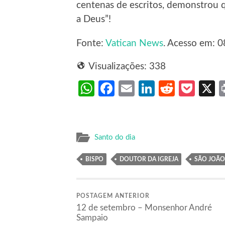
centenas de escritos, demonstrou q
a Deus”!
Fonte:
Vatican News
. Acesso em: 0
Visualizações:
338
WhatsApp
Facebook
Email
LinkedIn
Reddit
Poc
Santo do dia
BISPO
DOUTOR DA IGREJA
SÃO JOÃ
POSTAGEM ANTERIOR
12 de setembro – Monsenhor André
Sampaio