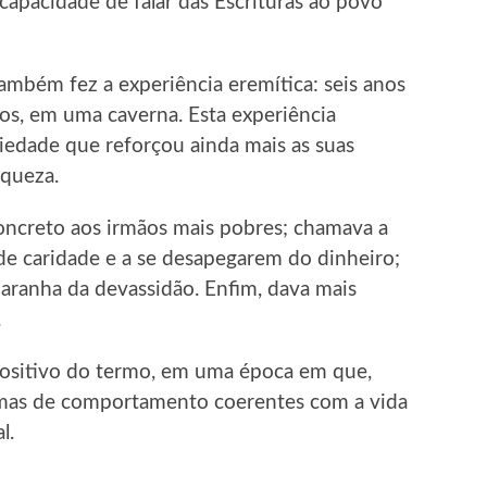
apacidade de falar das Escrituras ao povo
também fez a experiência eremítica: seis anos
mos, em uma caverna. Esta experiência
iedade que reforçou ainda mais as suas
nqueza.
ncreto aos irmãos mais pobres; chamava a
de caridade e a se desapegarem do dinheiro;
e aranha da devassidão. Enfim, dava mais
.
 positivo do termo, em uma época em que,
ormas de comportamento coerentes com a vida
l.