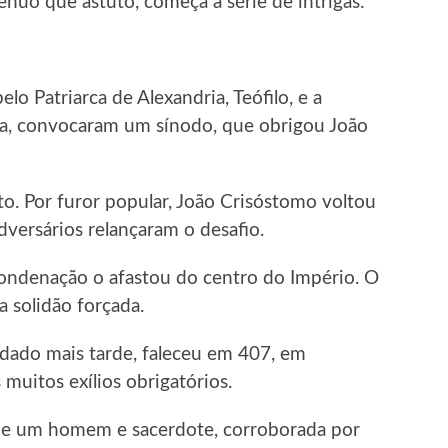
uo que astuto, começa a série de intrigas.
elo Patriarca de Alexandria, Teófilo, e a
ia, convocaram um sínodo, que obrigou João
o. Por furor popular, João Crisóstomo voltou
dversários relançaram o desafio.
ondenação o afastou do centro do Império. O
 solidão forçada.
idado mais tarde, faleceu em 407, em
uitos exílios obrigatórios.
 de um homem e sacerdote, corroborada por