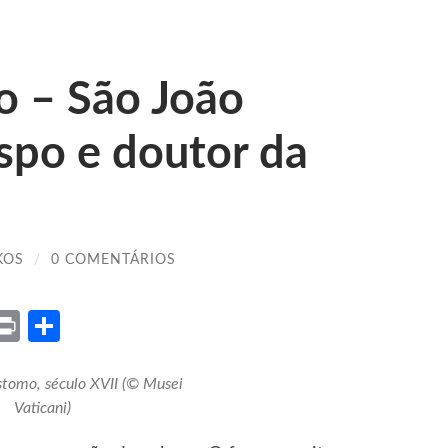
o – São João
spo e doutor da
KOS
/
0 COMENTÁRIOS
ket
X
Print
Share
stomo, século XVII (© Musei
Vaticani)