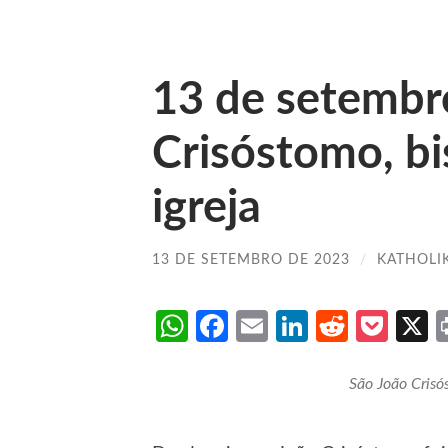
13 de setembr
Crisóstomo, bi
igreja
13 DE SETEMBRO DE 2023
/
KATHOLI
WhatsApp
Facebook
Email
LinkedIn
Reddit
Poc
São João Crisó