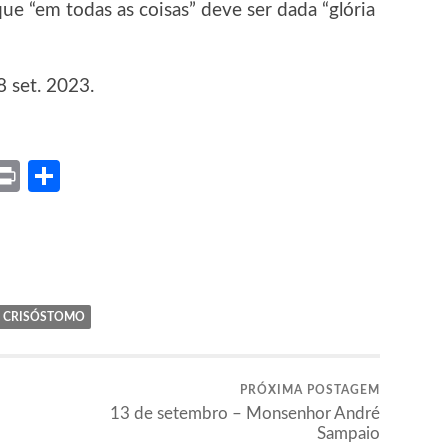
ue “em todas as coisas” deve ser dada “glória
8 set. 2023.
ket
X
Print
Share
O CRISÓSTOMO
PRÓXIMA POSTAGEM
13 de setembro – Monsenhor André
Sampaio