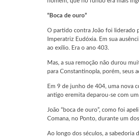
homem, que no fundo era mais ingên
“Boca de ouro”
O partido contra João foi liderado p
Imperatriz Eudóxia. Em sua ausênc
ao exílio. Era o ano 403.
Mas, a sua remoção não durou muit
para Constantinopla, porém, seus a
Em 9 de junho de 404, uma nova c
antigo eremita deparou-se com uma
João “boca de ouro”, como foi apel
Comana, no Ponto, durante um dos m
Ao longo dos séculos, a sabedoria