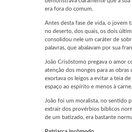
demonstrava claramente que a sua c
era fora do comum.
Antes desta fase de vida, o jovem 
no deserto, dos quais, os dois últi
consolidou nele um caráter de sobr
palavras, que abalavam por sua fra
João Crisóstomo pregava o amor co
atenção dos monges para as obras 
exortava os leigos a evitar a teia d
espaço ao espírito e menos à carne
João foi um moralista, no sentido
extrair dos provérbios bíblicos n
de um batizado, era bastante norma
Patriarca incômodo