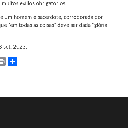
uitos exílios obrigatórios.
 de um homem e sacerdote, corroborada por
ue “em todas as coisas” deve ser dada “glória
8 set. 2023.
ket
X
Print
Share