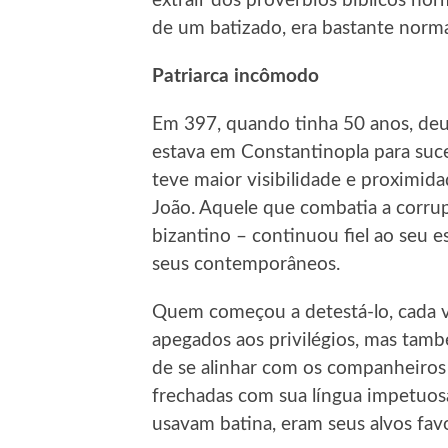
extrair dos provérbios bíblicos n
de um batizado, era bastante norma
Patriarca incômodo
Em 397, quando tinha 50 anos, de
estava em Constantinopla para suc
teve maior visibilidade e proximi
João. Aquele que combatia a corrup
bizantino – continuou fiel ao seu e
seus contemporâneos.
Quem começou a detestá-lo, cada ve
apegados aos privilégios, mas tam
de se alinhar com os companheiros 
frechadas com sua língua impetuosa
usavam batina, eram seus alvos favo