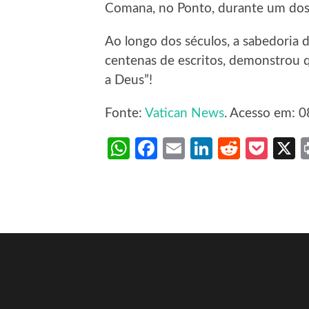
Comana, no Ponto, durante um dos m
Ao longo dos séculos, a sabedoria
centenas de escritos, demonstrou q
a Deus”!
Fonte:
Vatican News
. Acesso em: 0
WhatsApp
Facebook
Email
LinkedIn
Reddit
Poc