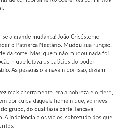
ormas de comportamento coerentes com a vida
l.
u-se a grande mudança! João Crisóstomo
eder o Patriarca Nectário. Mudou sua função,
dade da corte. Mas, quem não mudou nada foi
ção – que lotava os palácios do poder
stilo. As pessoas o amavam por isso, diziam
z mais abertamente, era a nobreza e o clero,
bém por culpa daquele homem que, ao invés
do grupo, do qual fazia parte, lançava
. A indolência e os vícios, sobretudo dos que
ritos.