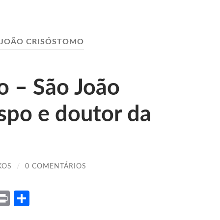
 JOÃO CRISÓSTOMO
o – São João
spo e doutor da
KOS
/
0 COMENTÁRIOS
ket
X
Print
Share