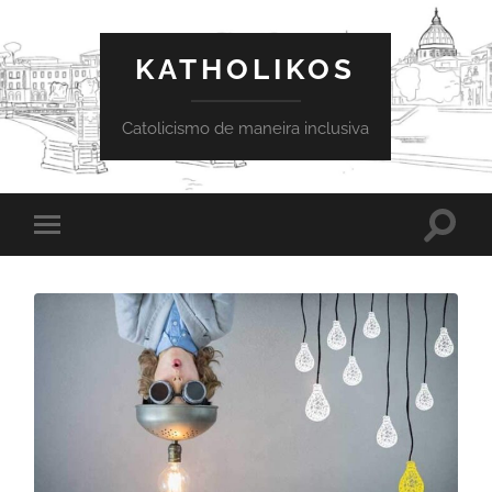
KATHOLIKOS
Catolicismo de maneira inclusiva
Toggle
Toggle
search
mobile
field
menu