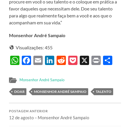
procure em você o seu talento e o coloque em prática a
favor daqueles que necessitam dele. Doe seu talento
para algo que realmente faça bem a você e aos que o
acompanham em sua vida.”
Monsenhor André Sampaio
Visualizações:
455
WhatsApp
Facebook
Email
LinkedIn
Reddit
Pocket
X
Print
Sha
Monsenhor André Sampaio
DOAR
MONSENHOR ANDRÉ SAMPAIO
TALENTO
POSTAGEM ANTERIOR
12 de agosto – Monsenhor André Sampaio