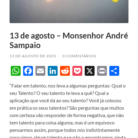
13 de agosto – Monsenhor André
Sampaio
13 DE AGOSTO DE 2023
/
0 COMENTÁRIOS
WhatsApp
Facebook
Email
LinkedIn
Reddit
Pocket
X
Print
Sha
“Falar em talento, nos leva a algumas perguntas: Qual o
seu Talento? O seu talento te leva a quê? Qual a
aplicação que você dá ao seu talento? Você já colocou
em prática os seus talentos? São perguntas que muitos
com certeza vão responder de forma negativa, que não
tem talento para coisa alguma, mas é um equívoco
pensarmos assim, porque todos nós indistintamente
possuímos algum talento e se não o encontramos ainda