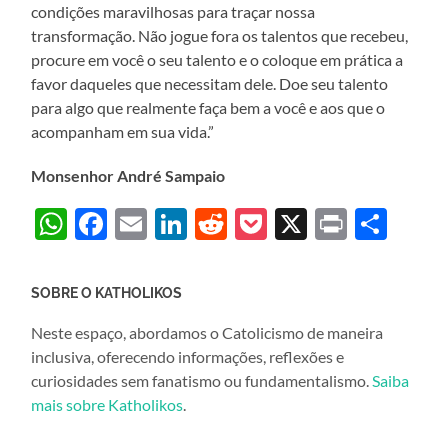
condições maravilhosas para traçar nossa
transformação. Não jogue fora os talentos que recebeu,
procure em você o seu talento e o coloque em prática a
favor daqueles que necessitam dele. Doe seu talento
para algo que realmente faça bem a você e aos que o
acompanham em sua vida.”
Monsenhor André Sampaio
WhatsApp
Facebook
Email
LinkedIn
Reddit
Pocket
X
Print
Sha
SOBRE O KATHOLIKOS
Neste espaço, abordamos o Catolicismo de maneira
inclusiva, oferecendo informações, reflexões e
curiosidades sem fanatismo ou fundamentalismo.
Saiba
mais sobre Katholikos
.