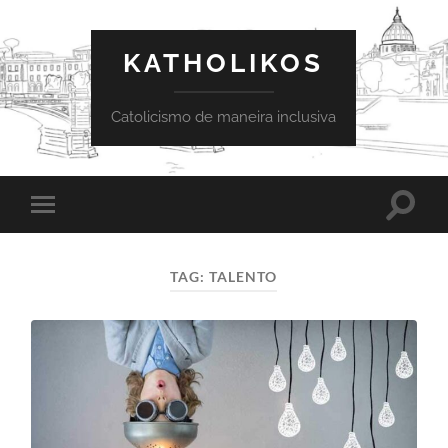
KATHOLIKOS
Catolicismo de maneira inclusiva
Toggle
Toggle
search
mobile
field
menu
TAG:
TALENTO