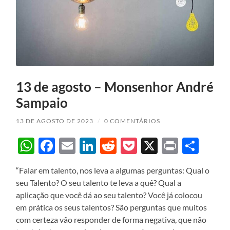
13 de agosto – Monsenhor André
Sampaio
13 DE AGOSTO DE 2023
/
0 COMENTÁRIOS
WhatsApp
Facebook
Email
LinkedIn
Reddit
Pocket
X
Print
Sha
“Falar em talento, nos leva a algumas perguntas: Qual o
seu Talento? O seu talento te leva a quê? Qual a
aplicação que você dá ao seu talento? Você já colocou
em prática os seus talentos? São perguntas que muitos
com certeza vão responder de forma negativa, que não