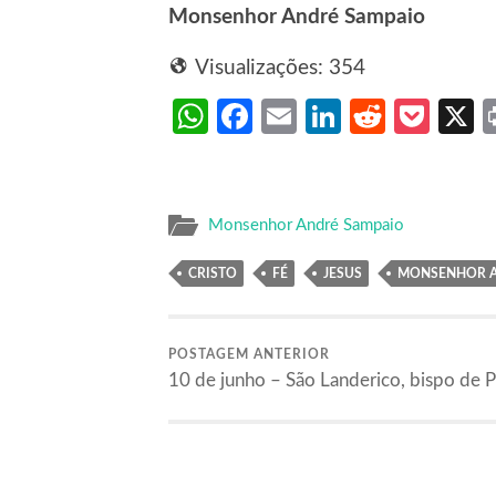
Monsenhor André Sampaio
Visualizações:
354
WhatsApp
Facebook
Email
LinkedIn
Reddit
Poc
Monsenhor André Sampaio
CRISTO
FÉ
JESUS
MONSENHOR A
POSTAGEM ANTERIOR
10 de junho – São Landerico, bispo de P