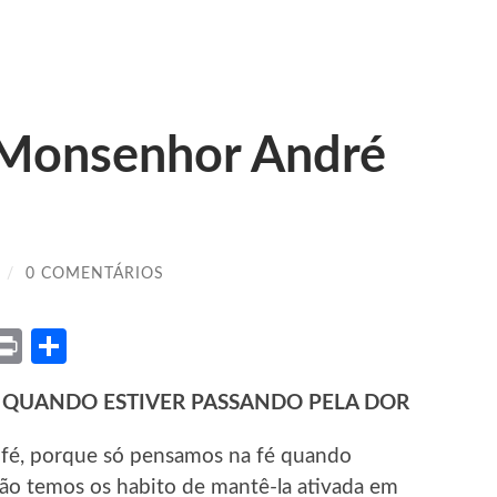
 Monsenhor André
/
0 COMENTÁRIOS
ket
X
Print
Share
É QUANDO ESTIVER PASSANDO PELA DOR
fé, porque só pensamos na fé quando
não temos os habito de mantê-la ativada em