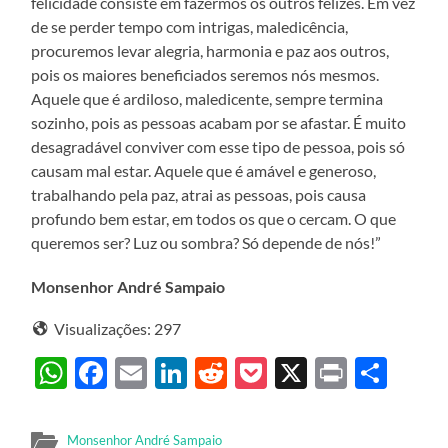
felicidade consiste em fazermos os outros felizes. Em vez
de se perder tempo com intrigas, maledicência,
procuremos levar alegria, harmonia e paz aos outros,
pois os maiores beneficiados seremos nós mesmos.
Aquele que é ardiloso, maledicente, sempre termina
sozinho, pois as pessoas acabam por se afastar. É muito
desagradável conviver com esse tipo de pessoa, pois só
causam mal estar. Aquele que é amável e generoso,
trabalhando pela paz, atrai as pessoas, pois causa
profundo bem estar, em todos os que o cercam. O que
queremos ser? Luz ou sombra? Só depende de nós!”
Monsenhor André Sampaio
Visualizações:
297
WhatsApp
Facebook
Email
LinkedIn
Reddit
Pocket
X
Print
Sha
Monsenhor André Sampaio