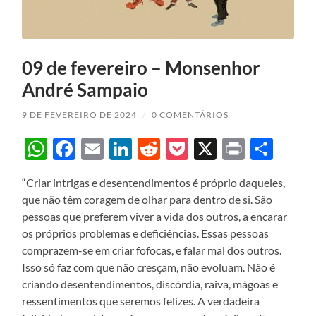
09 de fevereiro – Monsenhor
André Sampaio
9 DE FEVEREIRO DE 2024
/
0 COMENTÁRIOS
WhatsApp
Facebook
Email
LinkedIn
Reddit
Pocket
X
Print
Sha
“Criar intrigas e desentendimentos é próprio daqueles,
que não têm coragem de olhar para dentro de si. São
pessoas que preferem viver a vida dos outros, a encarar
os próprios problemas e deficiências. Essas pessoas
comprazem-se em criar fofocas, e falar mal dos outros.
Isso só faz com que não cresçam, não evoluam. Não é
criando desentendimentos, discórdia, raiva, mágoas e
ressentimentos que seremos felizes. A verdadeira