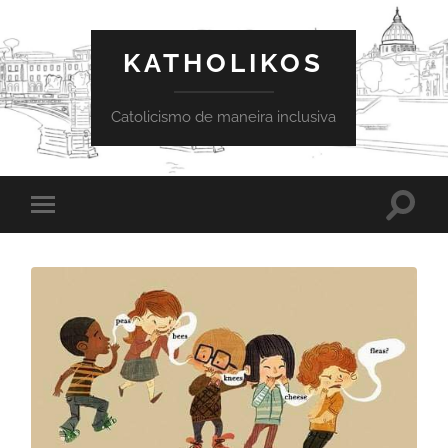
KATHOLIKOS
Catolicismo de maneira inclusiva
Toggle
Toggle
search
mobile
field
menu