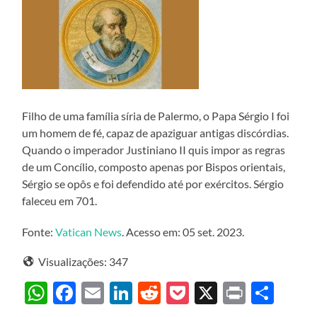
Filho de uma família síria de Palermo, o Papa Sérgio I foi
um homem de fé, capaz de apaziguar antigas discórdias.
Quando o imperador Justiniano II quis impor as regras
de um Concílio, composto apenas por Bispos orientais,
Sérgio se opôs e foi defendido até por exércitos. Sérgio
faleceu em 701.
Fonte:
Vatican News
. Acesso em: 05 set. 2023.
Visualizações:
347
WhatsApp
Facebook
Email
LinkedIn
Reddit
Pocket
X
Print
Sha