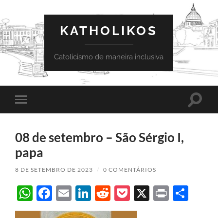
KATHOLIKOS
Catolicismo de maneira inclusiva
Toggle
Toggle
search
mobile
field
menu
08 de setembro – São Sérgio I,
papa
8 DE SETEMBRO DE 2023
/
0 COMENTÁRIOS
WhatsApp
Facebook
Email
LinkedIn
Reddit
Pocket
X
Print
Sha