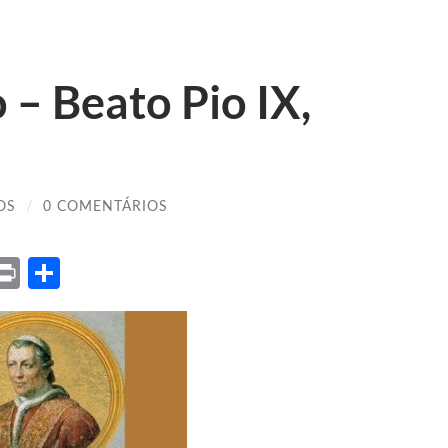
 – Beato Pio IX,
OS
/
0 COMENTÁRIOS
ket
X
Print
Share