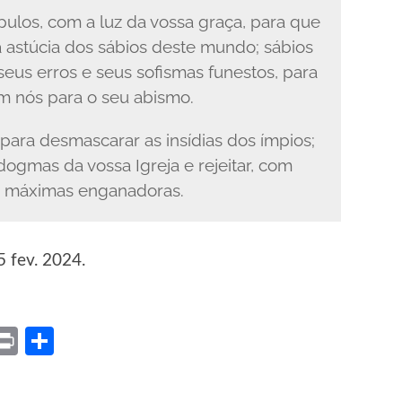
ípulos, com a luz da vossa graça, para que
 astúcia dos sábios deste mundo; sábios
seus erros e seus sofismas funestos, para
m nós para o seu abismo.
 para desmascarar as insídias dos ímpios;
dogmas da vossa Igreja e rejeitar, com
as máximas enganadoras.
5 fev. 2024.
ket
X
Print
Share