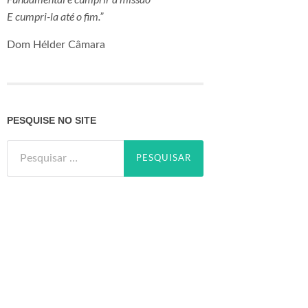
E cumpri-la até o fim.”
Dom Hélder Câmara
PESQUISE NO SITE
Pesquisar
por: