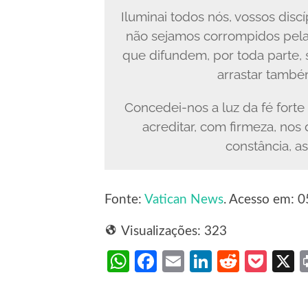
Iluminai todos nós, vossos disc
não sejamos corrompidos pela
que difundem, por toda parte, 
arrastar també
Concedei-nos a luz da fé forte
acreditar, com firmeza, nos 
constância, 
Fonte:
Vatican News
. Acesso em: 0
Visualizações:
323
WhatsApp
Facebook
Email
LinkedIn
Reddit
Poc