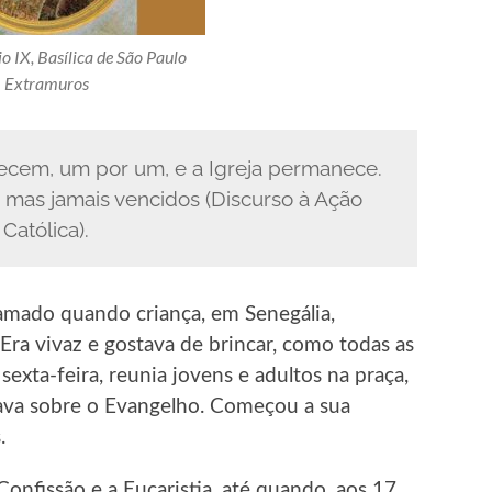
 IX, Basílica de São Paulo
Extramuros
ecem, um por um, e a Igreja permanece.
 mas jamais vencidos (Discurso à Ação
Católica).
amado quando criança, em Senegália,
Era vivaz e gostava de brincar, como todas as
sexta-feira, reunia jovens e adultos na praça,
alava sobre o Evangelho. Começou a sua
.
onfissão e a Eucaristia, até quando, aos 17