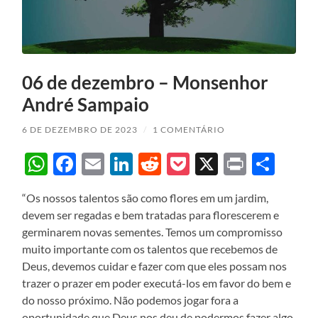
06 de dezembro – Monsenhor
André Sampaio
6 DE DEZEMBRO DE 2023
/
1 COMENTÁRIO
WhatsApp
Facebook
Email
LinkedIn
Reddit
Pocket
X
Print
Sha
“Os nossos talentos são como flores em um jardim,
devem ser regadas e bem tratadas para florescerem e
germinarem novas sementes. Temos um compromisso
muito importante com os talentos que recebemos de
Deus, devemos cuidar e fazer com que eles possam nos
trazer o prazer em poder executá-los em favor do bem e
do nosso próximo. Não podemos jogar fora a
oportunidade que Deus nos deu de podermos fazer algo