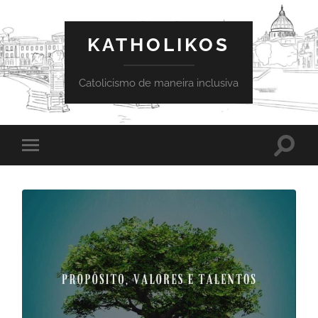
KATHOLIKOS
Catolicismo de maneira inclusiva
Toggle
Toggle
search
mobile
field
menu