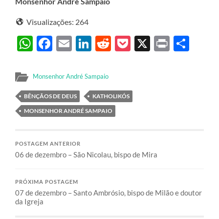
Monsenhor André Sampaio
Visualizações:
264
WhatsApp
Facebook
Email
LinkedIn
Reddit
Pocket
X
Print
Sha
Monsenhor André Sampaio
BÊNÇÃOS DE DEUS
KATHOLIKÓS
MONSENHOR ANDRÉ SAMPAIO
POSTAGEM ANTERIOR
06 de dezembro – São Nicolau, bispo de Mira
PRÓXIMA POSTAGEM
07 de dezembro – Santo Ambrósio, bispo de Milão e doutor
da Igreja