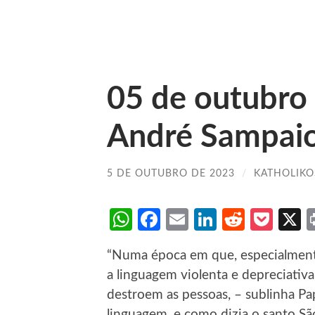
05 de outubro
André Sampai
5 DE OUTUBRO DE 2023
/
KATHOLIKO
WhatsApp
Facebook
Email
LinkedIn
Reddit
Poc
“Numa época em que, especialmente
a linguagem violenta e depreciativ
destroem as pessoas, – sublinha Papa
linguagem, e como dizia o santo Sã