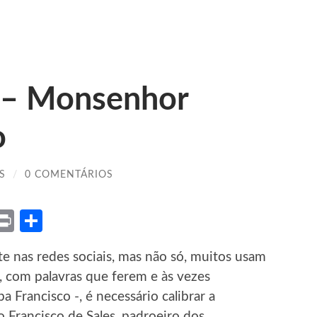
 – Monsenhor
o
S
/
0 COMENTÁRIOS
ket
X
Print
Share
 nas redes sociais, mas não só, muitos usam
a, com palavras que ferem e às vezes
 Francisco -, é necessário calibrar a
o Francisco de Sales, padroeiro dos