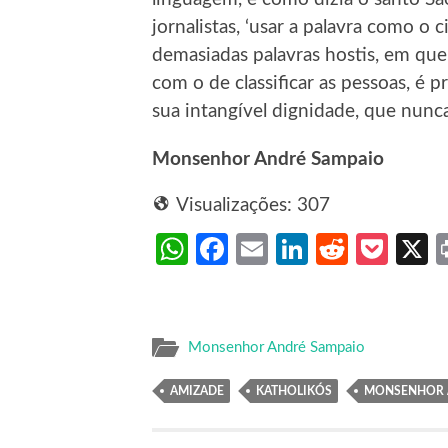
jornalistas, ‘usar a palavra como o 
demasiadas palavras hostis, em que 
com o de classificar as pessoas, é
sua intangível dignidade, que nunca
Monsenhor André Sampaio
Visualizações:
307
WhatsApp
Facebook
Email
LinkedIn
Reddit
Poc
Monsenhor André Sampaio
AMIZADE
KATHOLIKÓS
MONSENHOR 