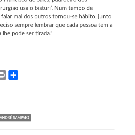
cirurgião usa o bisturi’. Num tempo de
falar mal dos outros tornou-se hábito, junto
 preciso sempre lembrar que cada pessoa tem a
 lhe pode ser tirada.”
ket
X
Print
Share
ANDRÉ SAMPAIO