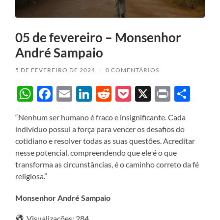
05 de fevereiro – Monsenhor
André Sampaio
5 DE FEVEREIRO DE 2024
/
0 COMENTÁRIOS
WhatsApp
Facebook
Email
LinkedIn
Reddit
Pocket
X
Print
Sha
“Nenhum ser humano é fraco e insignificante. Cada
indivíduo possui a força para vencer os desafios do
cotidiano e resolver todas as suas questões. Acreditar
nesse potencial, compreendendo que ele é o que
transforma as circunstâncias, é o caminho correto da fé
religiosa.”
Monsenhor André Sampaio
Visualizações:
284