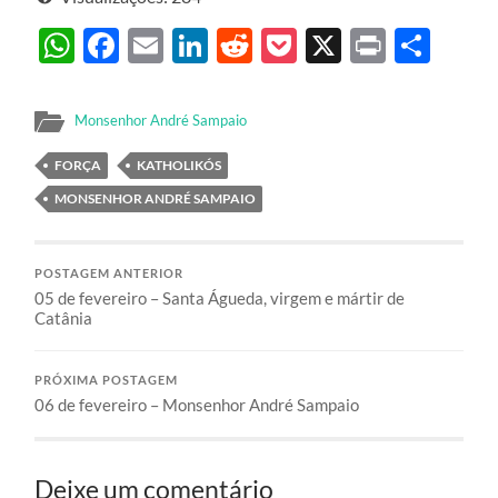
WhatsApp
Facebook
Email
LinkedIn
Reddit
Pocket
X
Print
Sha
Monsenhor André Sampaio
FORÇA
KATHOLIKÓS
MONSENHOR ANDRÉ SAMPAIO
POSTAGEM ANTERIOR
05 de fevereiro – Santa Águeda, virgem e mártir de
Catânia
PRÓXIMA POSTAGEM
06 de fevereiro – Monsenhor André Sampaio
Deixe um comentário