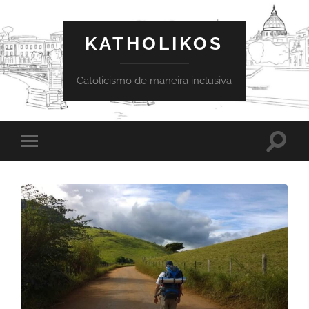
KATHOLIKOS
Catolicismo de maneira inclusiva
Toggle
Toggle
search
mobile
field
menu