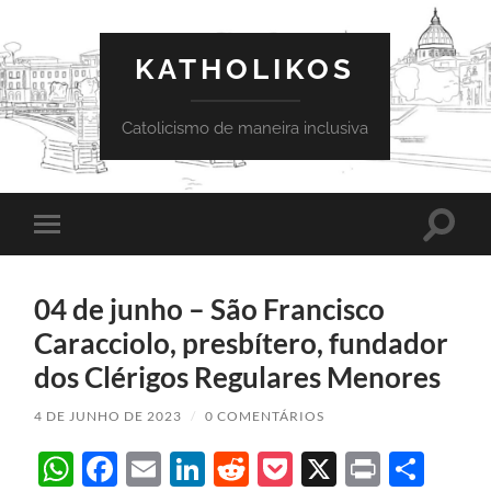
KATHOLIKOS
Catolicismo de maneira inclusiva
Toggle
Toggle
search
mobile
field
menu
04 de junho – São Francisco
Caracciolo, presbítero, fundador
dos Clérigos Regulares Menores
4 DE JUNHO DE 2023
/
0 COMENTÁRIOS
WhatsApp
Facebook
Email
LinkedIn
Reddit
Pocket
X
Print
Sha