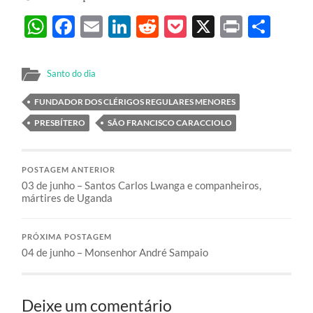
WhatsApp
Facebook
Email
LinkedIn
Reddit
Pocket
X
Print
Sha
Santo do dia
FUNDADOR DOS CLÉRIGOS REGULARES MENORES
PRESBÍTERO
SÃO FRANCISCO CARACCIOLO
POSTAGEM ANTERIOR
03 de junho – Santos Carlos Lwanga e companheiros,
mártires de Uganda
PRÓXIMA POSTAGEM
04 de junho – Monsenhor André Sampaio
Deixe um comentário