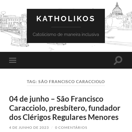
KATHOLIKOS
Catolicismo de maneira inclusiva
Toggle
Toggle
search
mobile
field
menu
TAG:
SÃO FRANCISCO CARACCIOLO
04 de junho – São Francisco
Caracciolo, presbítero, fundador
dos Clérigos Regulares Menores
4 DE JUNHO DE 2023
/
0 COMENTÁRIOS