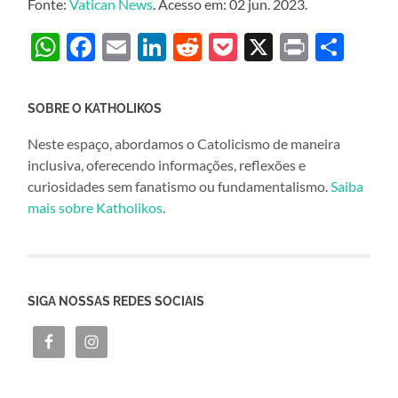
Fonte:
Vatican News
. Acesso em: 02 jun. 2023.
WhatsApp
Facebook
Email
LinkedIn
Reddit
Pocket
X
Print
Sha
SOBRE O KATHOLIKOS
Neste espaço, abordamos o Catolicismo de maneira
inclusiva, oferecendo informações, reflexões e
curiosidades sem fanatismo ou fundamentalismo.
Saiba
mais sobre Katholikos
.
SIGA NOSSAS REDES SOCIAIS