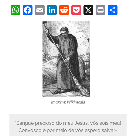
WhatsApp
Facebook
Email
LinkedIn
Reddit
Pocket
X
Print
Sha
Imagem: Wikimedia
“Sangue precioso do meu Jesus, vós sois meu!
Convosco e por meio de vós espero salvar-