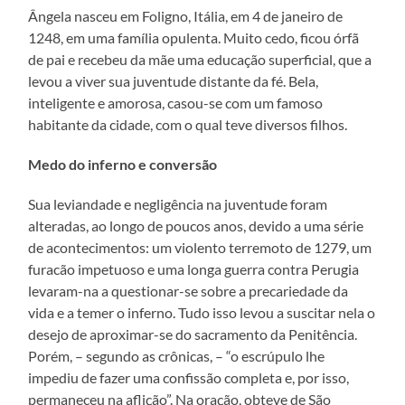
Ângela nasceu em Foligno, Itália, em 4 de janeiro de
1248, em uma família opulenta. Muito cedo, ficou órfã
de pai e recebeu da mãe uma educação superficial, que a
levou a viver sua juventude distante da fé. Bela,
inteligente e amorosa, casou-se com um famoso
habitante da cidade, com o qual teve diversos filhos.
Medo do inferno e conversão
Sua leviandade e negligência na juventude foram
alteradas, ao longo de poucos anos, devido a uma série
de acontecimentos: um violento terremoto de 1279, um
furacão impetuoso e uma longa guerra contra Perugia
levaram-na a questionar-se sobre a precariedade da
vida e a temer o inferno. Tudo isso levou a suscitar nela o
desejo de aproximar-se do sacramento da Penitência.
Porém, – segundo as crônicas, – “o escrúpulo lhe
impediu de fazer uma confissão completa e, por isso,
permaneceu na aflição”. Na oração, obteve de São