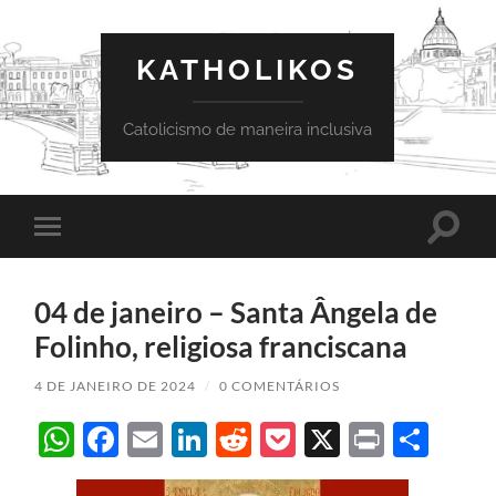
KATHOLIKOS
Catolicismo de maneira inclusiva
Toggle
Toggle
search
mobile
field
menu
04 de janeiro – Santa Ângela de
Folinho, religiosa franciscana
4 DE JANEIRO DE 2024
/
0 COMENTÁRIOS
WhatsApp
Facebook
Email
LinkedIn
Reddit
Pocket
X
Print
Sha