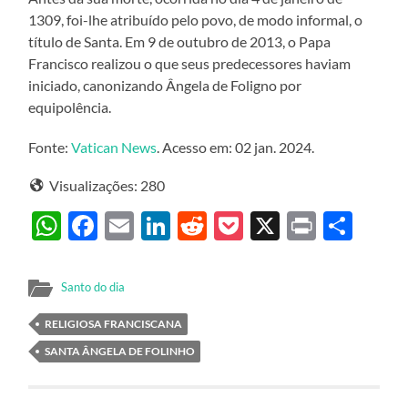
1309, foi-lhe atribuído pelo povo, de modo informal, o
título de Santa. Em 9 de outubro de 2013, o Papa
Francisco realizou o que seus predecessores haviam
iniciado, canonizando Ângela de Foligno por
equipolência.
Fonte:
Vatican News
. Acesso em: 02 jan. 2024.
Visualizações:
280
WhatsApp
Facebook
Email
LinkedIn
Reddit
Pocket
X
Print
Sha
Santo do dia
RELIGIOSA FRANCISCANA
SANTA ÂNGELA DE FOLINHO