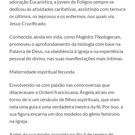
adoração Eucarística, a jovem de Foligno sempre se
dedicou às atividades caritativas, assistindo com ternura
os últimos, os leprosos e os enfermos, nos quais via
Jesus Crucificado.
Conhecida, ainda em vida, como
Magistra Theologorum
,
promoveu o aprofundamento da teologia com base na
Palavra de Deus, na obediência à Igreja e na experiência
pessoal do divino, nas suas manifestações mais íntimas.
Maternidade espiritual fecunda
Envolvendo-se com paixão nas controversas que
dilaceravam a Ordem franciscana, Ângela atraiu em
torno de si um cenáculo de filhos espirituais, que viam
nela uma guia e uma verdadeira mestra da fé. Por isso, a
sua figura encarna um dos modelos do gênio feminino
na Igreja.
Antes da sua morte, ocorrida no dia 4 de janeiro de