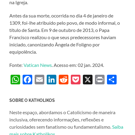
na Igreja.
Antes da sua morte, ocorrida no dia 4 de janeiro de
1309, foi-lhe atribuído pelo povo, de modo informal, o
título de Santa. Em 9 de outubro de 2013, o Papa
Francisco realizou o que seus predecessores haviam
iniciado, canonizando Ângela de Foligno por
equipolência.
Fonte:
Vatican News
. Acesso em: 02 jan. 2024.
WhatsApp
Facebook
Email
LinkedIn
Reddit
Pocket
X
Print
Sha
SOBRE O KATHOLIKOS
Neste espaço, abordamos o Catolicismo de maneira
inclusiva, oferecendo informações, reflexões e
curiosidades sem fanatismo ou fundamentalismo.
Saiba
mais sobre Katholikos
.