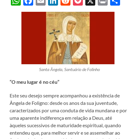
WhatsApp
Facebook
Email
LinkedIn
Reddit
Pocket
X
Print
Sha
Santa Ângela, Santuário de Folinho
“O meu lugar é no céu”
Este seu desejo sempre acompanhou a existência de
Ângela de Foligno: desde os anos da sua juventude,
caracterizados por uma conduta de vida mundana e por
uma aparente indiferença em relação a Deus, até
àqueles sucessivos de maturidade espiritual, quando
entendeu que, para melhor servir e se assemelhar ao