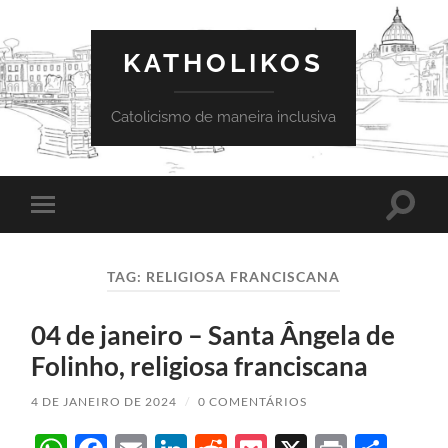
KATHOLIKOS
Catolicismo de maneira inclusiva
Toggle
Toggle
search
mobile
field
menu
TAG:
RELIGIOSA FRANCISCANA
04 de janeiro – Santa Ângela de
Folinho, religiosa franciscana
4 DE JANEIRO DE 2024
/
0 COMENTÁRIOS