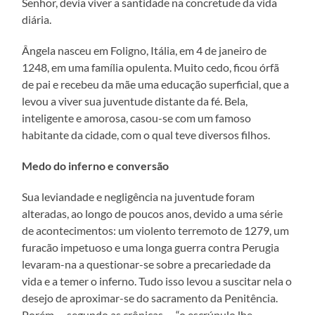
Senhor, devia viver a santidade na concretude da vida
diária.
Ângela nasceu em Foligno, Itália, em 4 de janeiro de
1248, em uma família opulenta. Muito cedo, ficou órfã
de pai e recebeu da mãe uma educação superficial, que a
levou a viver sua juventude distante da fé. Bela,
inteligente e amorosa, casou-se com um famoso
habitante da cidade, com o qual teve diversos filhos.
Medo do inferno e conversão
Sua leviandade e negligência na juventude foram
alteradas, ao longo de poucos anos, devido a uma série
de acontecimentos: um violento terremoto de 1279, um
furacão impetuoso e uma longa guerra contra Perugia
levaram-na a questionar-se sobre a precariedade da
vida e a temer o inferno. Tudo isso levou a suscitar nela o
desejo de aproximar-se do sacramento da Penitência.
Porém, – segundo as crônicas, – “o escrúpulo lhe