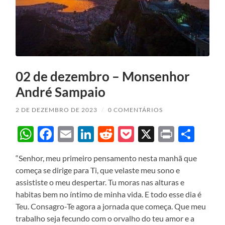
02 de dezembro – Monsenhor
André Sampaio
2 DE DEZEMBRO DE 2023
/
0 COMENTÁRIOS
WhatsApp
Facebook
Email
LinkedIn
Reddit
Pocket
X
Print
Sha
“Senhor, meu primeiro pensamento nesta manhã que
começa se dirige para Ti, que velaste meu sono e
assististe o meu despertar. Tu moras nas alturas e
habitas bem no íntimo de minha vida. E todo esse dia é
Teu. Consagro-Te agora a jornada que começa. Que meu
trabalho seja fecundo com o orvalho do teu amor e a