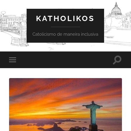
KATHOLIKOS
Catolicismo de maneira inclusiva
Toggle
Toggle
search
mobile
field
menu