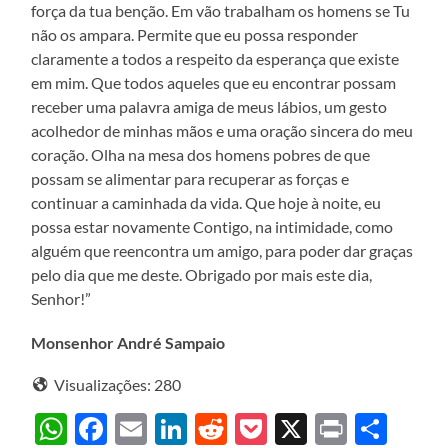
força da tua benção. Em vão trabalham os homens se Tu
não os ampara. Permite que eu possa responder
claramente a todos a respeito da esperança que existe
em mim. Que todos aqueles que eu encontrar possam
receber uma palavra amiga de meus lábios, um gesto
acolhedor de minhas mãos e uma oração sincera do meu
coração. Olha na mesa dos homens pobres de que
possam se alimentar para recuperar as forças e
continuar a caminhada da vida. Que hoje à noite, eu
possa estar novamente Contigo, na intimidade, como
alguém que reencontra um amigo, para poder dar graças
pelo dia que me deste. Obrigado por mais este dia,
Senhor!”
Monsenhor André Sampaio
Visualizações:
280
WhatsApp
Facebook
Email
LinkedIn
Reddit
Pocket
X
Print
Sha