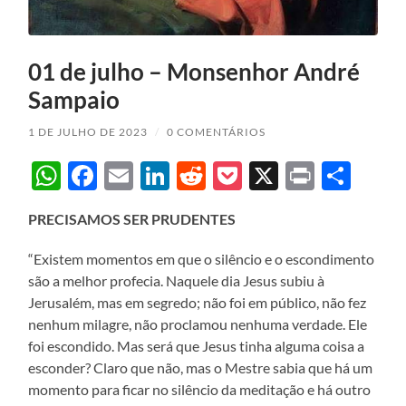
01 de julho – Monsenhor André
Sampaio
1 DE JULHO DE 2023
/
0 COMENTÁRIOS
WhatsApp
Facebook
Email
LinkedIn
Reddit
Pocket
X
Print
Sha
PRECISAMOS SER PRUDENTES
“Existem momentos em que o silêncio e o escondimento
são a melhor profecia. Naquele dia Jesus subiu à
Jerusalém, mas em segredo; não foi em público, não fez
nenhum milagre, não proclamou nenhuma verdade. Ele
foi escondido. Mas será que Jesus tinha alguma coisa a
esconder? Claro que não, mas o Mestre sabia que há um
momento para ficar no silêncio da meditação e há outro