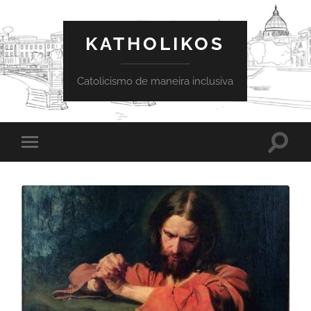
KATHOLIKOS
Catolicismo de maneira inclusiva
Toggle
Toggle
search
mobile
field
menu