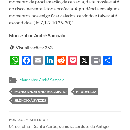
momento da proclamação, da ousadia, da teimosia e até
do risco inerente à toda profecia. A prudência em alguns
momentos nos exige ficar calados, ouvindo e talvez até
escondidos. (Jo 7,1-2.10.25-30).”
Monsenhor André Sampaio
Visualizações:
353
WhatsApp
Facebook
Email
LinkedIn
Reddit
Pocket
X
Print
Sha
Monsenhor André Sampaio
MONSENHOR ANDRÉ SAMPAIO
PRUDÊNCIA
SILÊNCIO ÀS VEZES
POSTAGEM ANTERIOR
01 de julho – Santo Aarão, sumo sacerdote do Antigo