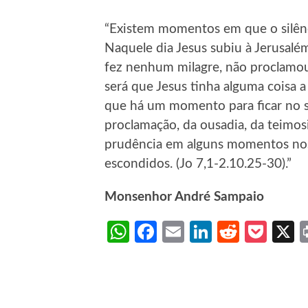
“Existem momentos em que o silênc
Naquele dia Jesus subiu à Jerusalé
fez nenhum milagre, não proclamo
será que Jesus tinha alguma coisa 
que há um momento para ficar no 
proclamação, da ousadia, da teimosi
prudência em alguns momentos nos e
escondidos. (Jo 7,1-2.10.25-30).”
Monsenhor André Sampaio
WhatsApp
Facebook
Email
LinkedIn
Reddit
Poc