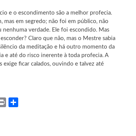
io e o escondimento são a melhor profecia.
m, mas em segredo; não foi em público, não
u nenhuma verdade. Ele foi escondido. Mas
a esconder? Claro que não, mas o Mestre sabia
silêncio da meditação e há outro momento da
a e até do risco inerente à toda profecia. A
xige ficar calados, ouvindo e talvez até
ket
X
Print
Share