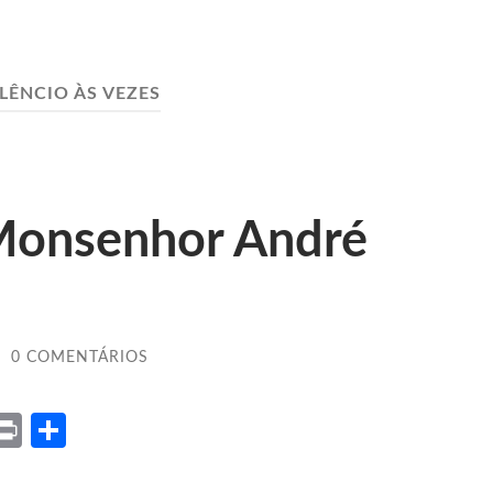
ILÊNCIO ÀS VEZES
 Monsenhor André
/
0 COMENTÁRIOS
ket
X
Print
Share