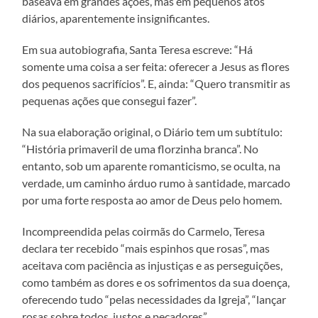
baseava em grandes ações, mas em pequenos atos
diários, aparentemente insignificantes.
Em sua autobiografia, Santa Teresa escreve: “Há
somente uma coisa a ser feita: oferecer a Jesus as flores
dos pequenos sacrifícios”. E, ainda: “Quero transmitir as
pequenas ações que consegui fazer”.
Na sua elaboração original, o Diário tem um subtítulo:
“História primaveril de uma florzinha branca”. No
entanto, sob um aparente romanticismo, se oculta, na
verdade, um caminho árduo rumo à santidade, marcado
por uma forte resposta ao amor de Deus pelo homem.
Incompreendida pelas coirmãs do Carmelo, Teresa
declara ter recebido “mais espinhos que rosas”, mas
aceitava com paciência as injustiças e as perseguições,
como também as dores e os sofrimentos da sua doença,
oferecendo tudo “pelas necessidades da Igreja”, “lançar
rosas sobre todos, justos e pecadores”.