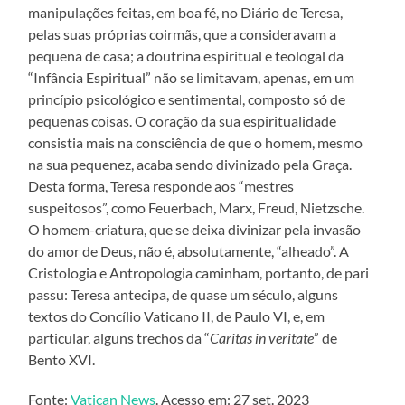
manipulações feitas, em boa fé, no Diário de Teresa,
pelas suas próprias coirmãs, que a consideravam a
pequena de casa; a doutrina espiritual e teologal da
“Infância Espiritual” não se limitavam, apenas, em um
princípio psicológico e sentimental, composto só de
pequenas coisas. O coração da sua espiritualidade
consistia mais na consciência de que o homem, mesmo
na sua pequenez, acaba sendo divinizado pela Graça.
Desta forma, Teresa responde aos “mestres
suspeitosos”, como Feuerbach, Marx, Freud, Nietzsche.
O homem-criatura, que se deixa divinizar pela invasão
do amor de Deus, não é, absolutamente, “alheado”. A
Cristologia e Antropologia caminham, portanto, de pari
passu: Teresa antecipa, de quase um século, alguns
textos do Concílio Vaticano II, de Paulo VI, e, em
particular, alguns trechos da “
Caritas in veritate
” de
Bento XVI.
Fonte:
Vatican News
. Acesso em: 27 set. 2023