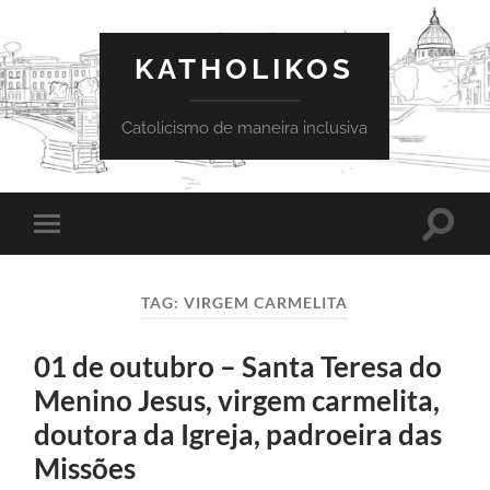
KATHOLIKOS
Catolicismo de maneira inclusiva
Toggle
Toggle
search
mobile
field
menu
TAG:
VIRGEM CARMELITA
01 de outubro – Santa Teresa do
Menino Jesus, virgem carmelita,
doutora da Igreja, padroeira das
Missões