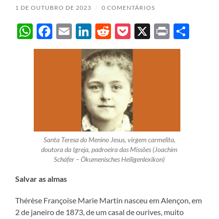
1 DE OUTUBRO DE 2023
/
0 COMENTÁRIOS
WhatsApp
Facebook
Email
LinkedIn
Reddit
Pocket
X
Print
Sha
Santa Teresa do Menino Jesus, virgem carmelita,
doutora da Igreja, padroeira das Missões (Joachim
Schäfer – Ökumenisches Heiligenlexikon)
Salvar as almas
Thérèse Françoise Marie Martin nasceu em Alençon, em
2 de janeiro de 1873, de um casal de ourives, muito