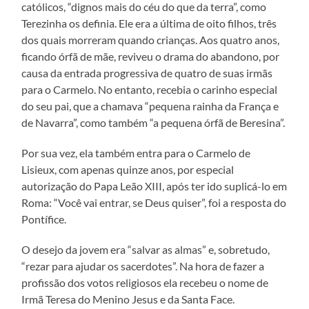
católicos, “dignos mais do céu do que da terra”, como
Terezinha os definia. Ele era a última de oito filhos, três
dos quais morreram quando crianças. Aos quatro anos,
ficando órfã de mãe, reviveu o drama do abandono, por
causa da entrada progressiva de quatro de suas irmãs
para o Carmelo. No entanto, recebia o carinho especial
do seu pai, que a chamava “pequena rainha da França e
de Navarra”, como também “a pequena órfã de Beresina”.
Por sua vez, ela também entra para o Carmelo de
Lisieux, com apenas quinze anos, por especial
autorização do Papa Leão XIII, após ter ido suplicá-lo em
Roma: “Você vai entrar, se Deus quiser”, foi a resposta do
Pontífice.
O desejo da jovem era “salvar as almas” e, sobretudo,
“rezar para ajudar os sacerdotes”. Na hora de fazer a
profissão dos votos religiosos ela recebeu o nome de
Irmã Teresa do Menino Jesus e da Santa Face.