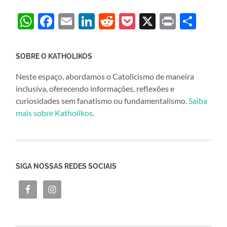
WhatsApp
Facebook
Email
LinkedIn
Reddit
Pocket
X
Print
Sha
SOBRE O KATHOLIKOS
Neste espaço, abordamos o Catolicismo de maneira
inclusiva, oferecendo informações, reflexões e
curiosidades sem fanatismo ou fundamentalismo.
Saiba
mais sobre Katholikos
.
SIGA NOSSAS REDES SOCIAIS