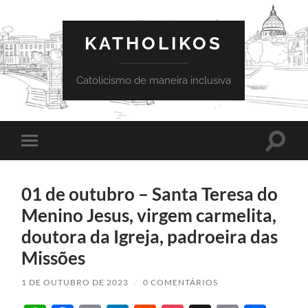
KATHOLIKOS
Catolicismo de maneira inclusiva
Toggle
Toggle
search
mobile
field
menu
01 de outubro – Santa Teresa do
Menino Jesus, virgem carmelita,
doutora da Igreja, padroeira das
Missões
1 DE OUTUBRO DE 2023
/
0 COMENTÁRIOS