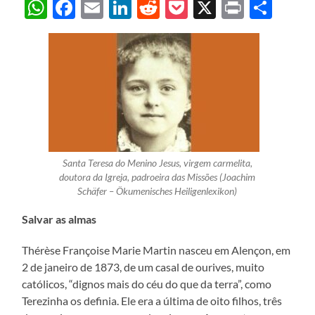
WhatsApp
Facebook
Email
LinkedIn
Reddit
Pocket
X
Print
Sha
Santa Teresa do Menino Jesus, virgem carmelita,
doutora da Igreja, padroeira das Missões (Joachim
Schäfer – Ökumenisches Heiligenlexikon)
Salvar as almas
Thérèse Françoise Marie Martin nasceu em Alençon, em
2 de janeiro de 1873, de um casal de ourives, muito
católicos, “dignos mais do céu do que da terra”, como
Terezinha os definia. Ele era a última de oito filhos, três