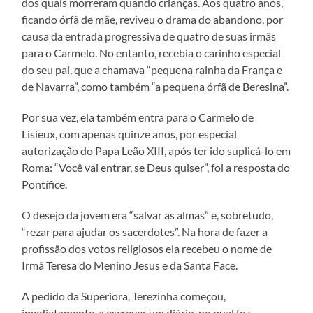
dos quais morreram quando crianças. Aos quatro anos,
ficando órfã de mãe, reviveu o drama do abandono, por
causa da entrada progressiva de quatro de suas irmãs
para o Carmelo. No entanto, recebia o carinho especial
do seu pai, que a chamava “pequena rainha da França e
de Navarra”, como também “a pequena órfã de Beresina”.
Por sua vez, ela também entra para o Carmelo de
Lisieux, com apenas quinze anos, por especial
autorização do Papa Leão XIII, após ter ido suplicá-lo em
Roma: “Você vai entrar, se Deus quiser”, foi a resposta do
Pontífice.
O desejo da jovem era “salvar as almas” e, sobretudo,
“rezar para ajudar os sacerdotes”. Na hora de fazer a
profissão dos votos religiosos ela recebeu o nome de
Irmã Teresa do Menino Jesus e da Santa Face.
A pedido da Superiora, Terezinha começou,
imediatamente, a escrever um diário, no qual fez