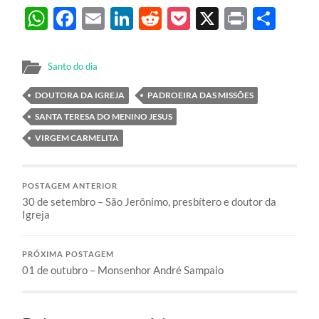
WhatsApp
Facebook
Email
LinkedIn
Reddit
Pocket
X
Print
Sha
Santo do dia
DOUTORA DA IGREJA
PADROEIRA DAS MISSÕES
SANTA TERESA DO MENINO JESUS
VIRGEM CARMELITA
POSTAGEM ANTERIOR
30 de setembro – São Jerônimo, presbítero e doutor da
Igreja
PRÓXIMA POSTAGEM
01 de outubro – Monsenhor André Sampaio