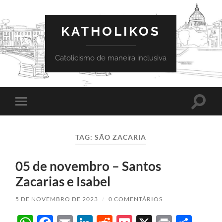
KATHOLIKOS
Catolicismo de maneira inclusiva
Toggle
Toggle
search
mobile
field
menu
TAG:
SÃO ZACARIA
05 de novembro – Santos
Zacarias e Isabel
5 DE NOVEMBRO DE 2023
/
0 COMENTÁRIOS