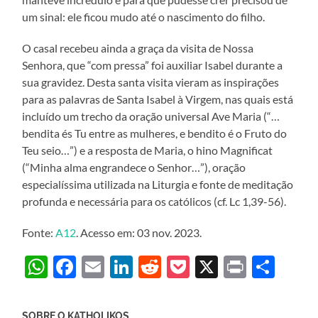
um sinal: ele ficou mudo até o nascimento do filho.
O casal recebeu ainda a graça da visita de Nossa
Senhora, que “com pressa” foi auxiliar Isabel durante a
sua gravidez. Desta santa visita vieram as inspirações
para as palavras de Santa Isabel à Virgem, nas quais está
incluído um trecho da oração universal Ave Maria (“…
bendita és Tu entre as mulheres, e bendito é o Fruto do
Teu seio…”) e a resposta de Maria, o hino Magnificat
(“Minha alma engrandece o Senhor…”), oração
especialíssima utilizada na Liturgia e fonte de meditação
profunda e necessária para os católicos (cf. Lc 1,39-56).
Fonte:
A12
. Acesso em: 03 nov. 2023.
WhatsApp
Facebook
Email
LinkedIn
Reddit
Pocket
X
Print
Sha
SOBRE O KATHOLIKOS