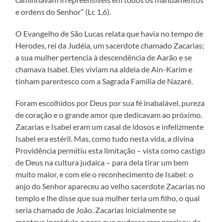
e ordens do Senhor” (Lc 1,6).
O Evangelho de São Lucas relata que havia no tempo de
Herodes, rei da Judéia, um sacerdote chamado Zacarias;
a sua mulher pertencia à descendência de Aarão e se
chamava Isabel. Eles viviam na aldeia de Ain-Karim e
tinham parentesco com a Sagrada Família de Nazaré.
Foram escolhidos por Deus por sua fé inabalável, pureza
de coração e o grande amor que dedicavam ao próximo.
Zacarias e Isabel eram um casal de idosos e infelizmente
Isabel era estéril. Mas, como tudo nesta vida, a divina
Providência permitiu esta limitação – vista como castigo
de Deus na cultura judaica – para dela tirar um bem
muito maior, e com ele o reconhecimento de Isabel: o
anjo do Senhor apareceu ao velho sacerdote Zacarias no
templo e lhe disse que sua mulher teria um filho, o qual
seria chamado de João. Zacarias inicialmente se
manteve incrédulo e para que pudesse crer precisou de