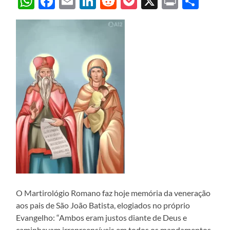
WhatsApp
Facebook
Email
LinkedIn
Reddit
Pocket
X
Print
Sha
O Martirológio Romano faz hoje memória da veneração
aos pais de São João Batista, elogiados no próprio
Evangelho: “Ambos eram justos diante de Deus e
caminhavam irrepreensíveis em todos os mandamentos