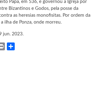
eleito Papa, em 536, e governou a Igreja por
tre Bizantinos e Godos, pela posse da
 contra as heresias monofisitas. Por ordem da
a a ilha de Ponza, onde morreu.
9 jun. 2023.
ket
X
Print
Share