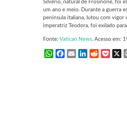
Silvério, natural de Frosinone, foi 
um ano e meio. Durante a guerra en
península italiana, lutou com vigor
imperatriz Teodora, foi exilado par
Fonte:
Vatican News
. Acesso em: 1
WhatsApp
Facebook
Email
LinkedIn
Reddit
Poc