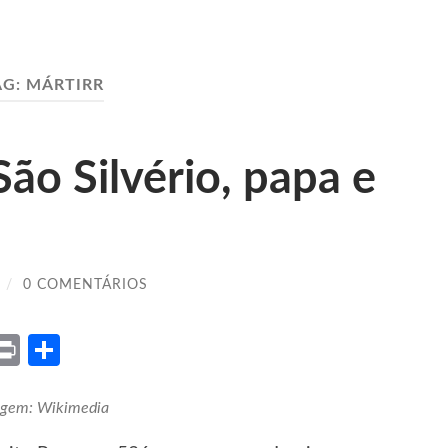
AG:
MÁRTIRR
São Silvério, papa e
/
0 COMENTÁRIOS
ket
X
Print
Share
gem: Wikimedia