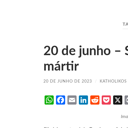
T
20 de junho – 
mártir
20 DE JUNHO DE 2023
/
KATHOLIKOS
WhatsApp
Facebook
Email
LinkedIn
Reddit
Poc
Ima