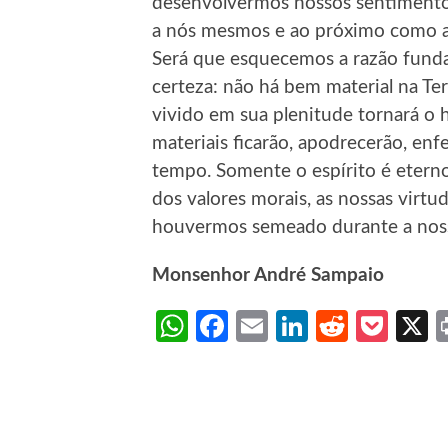
desenvolvermos nossos sentimento
a nós mesmos e ao próximo como a
Será que esquecemos a razão fund
certeza: não há bem material na Ter
vivido em sua plenitude tornará o
materiais ficarão, apodrecerão, enf
tempo. Somente o espírito é etern
dos valores morais, as nossas virt
houvermos semeado durante a noss
Monsenhor André Sampaio
WhatsApp
Facebook
Email
LinkedIn
Reddit
Poc