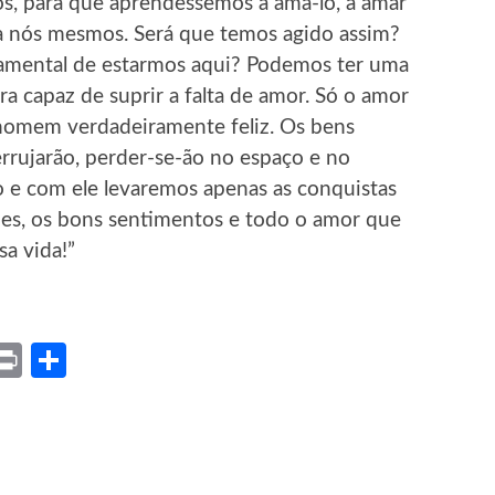
s, para que aprendêssemos a amá-lo, a amar
 nós mesmos. Será que temos agido assim?
amental de estarmos aqui? Podemos ter uma
ra capaz de suprir a falta de amor. Só o amor
 homem verdadeiramente feliz. Os bens
errujarão, perder-se-ão no espaço e no
o e com ele levaremos apenas as conquistas
udes, os bons sentimentos e todo o amor que
a vida!”
ket
X
Print
Share