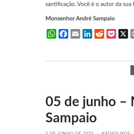
santificação. Você é o autor da sua 
Monsenhor André Sampaio
WhatsApp
Facebook
Email
LinkedIn
Reddit
Poc
05 de junho –
Sampaio
5 DE JUNHO DE 2023
/
KATHOLIKOS