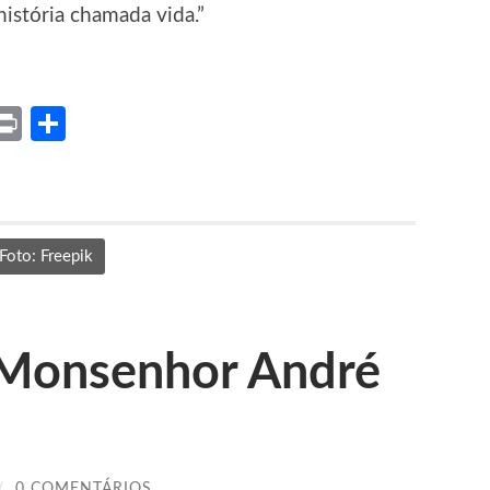
história chamada vida.”
ket
X
Print
Share
Foto: Freepik
 Monsenhor André
/
0 COMENTÁRIOS