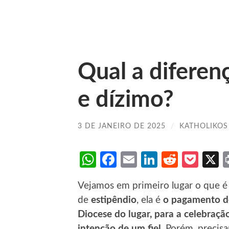
Qual a diferen
e dízimo?
3 DE JANEIRO DE 2025
/
KATHOLIKOS
WhatsApp
Facebook
Email
LinkedIn
Reddit
Poc
Vejamos em primeiro lugar o que é
de
estipêndio
, ela é
o pagamento d
Diocese do lugar, para a celebraç
intenção de um fiel
. Porém, preci