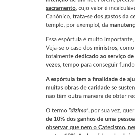
sacramento
, cujo valor é incalcul
Canônico,
trata-se dos gastos da 
templo, por exemplo), da
manutençã
Essa espórtula é muito importante
Veja-se o caso dos
ministros
, como
totalmente
dedicado ao serviço de
vezes
, tempo para conseguir fundos
A espórtula tem a finalidade de aj
muitas obras de caridade se susten
não têm outra maneira de obter rec
O termo
“dízimo”
,
por sua vez, quer
de 10% dos ganhos de uma pessoa
observar que nem o Catecismo, ne