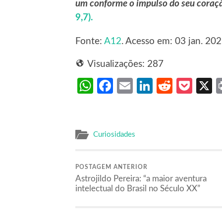
um conforme o impulso do seu coraçã
9,7).
Fonte:
A12
. Acesso em: 03 jan. 202
Visualizações:
287
WhatsApp
Facebook
Email
LinkedIn
Reddit
Poc
Curiosidades
POSTAGEM ANTERIOR
Astrojildo Pereira: “a maior aventura
intelectual do Brasil no Século XX”