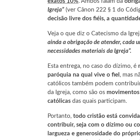
exatos 10%
. Ambos falam da
obrig
Igreja”
(ver Cânon 222 § 1 do Códi
decisão livre dos fiéis, a quantida
Veja o que diz o Catecismo da Igrej
ainda a obrigação de atender, cada 
necessidades materiais da Igreja”.
Esta entrega, no caso do dízimo, é
paróquia na qual vive o fiel
, mas n
católicos também podem contribuir,
da Igreja, como são os
movimentos e
católicas
das quais participam.
Portanto,
todo cristão está convida
contribuir, seja com o dízimo ou c
largueza e generosidade do própri