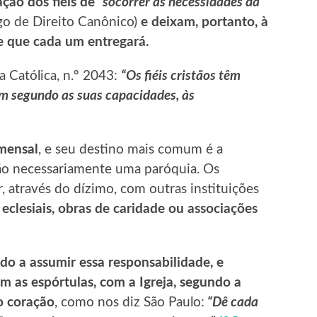
ação dos fiéis de
“socorrer às necessidades da
go de Direito Canônico)
e deixam, portanto, à
de que cada um entregará.
a Católica, n.º 2043:
“Os fiéis cristãos têm
um segundo as suas capacidades, às
mensal
, e seu destino mais comum é a
ão necessariamente uma paróquia. Os
 através do dízimo, com outras instituições
clesiais, obras de caridade ou associações
do a assumir essa responsabilidade, e
om as espórtulas, com a Igreja, segundo a
o coração
, como nos diz São Paulo:
“Dê cada