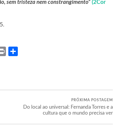
o, sem tristeza nem constrangimento”
(2Cor
5.
ket
X
Print
Share
PRÓXIMA POSTAGEM
Do local ao universal: Fernanda Torres e a
cultura que o mundo precisa ver