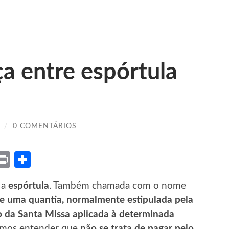
ça entre espórtula
/
0 COMENTÁRIOS
ket
X
Print
Share
 a
espórtula
. Também chamada com o nome
e uma quantia, normalmente estipulada pela
ão da Santa Missa aplicada à determinada
samos entender que
não se trata de pagar pelo