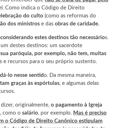
ável. Como indica o Código de Direito
celebração do culto
(como as reformas do
o dos ministros
e das
obras de caridade.
,
considerando estes destinos tão necessário
s.
 um destes destinos: um sacerdote
 sua paróquia, por exemplo, não tem, muitas
 e recursos para o seu próprio sustento.
udá-lo nesse sentid
o. Da mesma maneira,
tam graças às espórtulas
, e algumas delas
ursos.
 dizer, originalmente,
o pagamento à Igreja
, como o
salário
, por exemplo.
Mas é preciso
m o Código de Direito Canônico estipulam