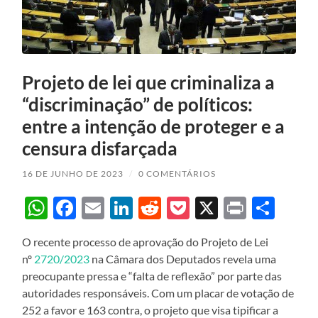
Projeto de lei que criminaliza a
“discriminação” de políticos:
entre a intenção de proteger e a
censura disfarçada
16 DE JUNHO DE 2023
/
0 COMENTÁRIOS
WhatsApp
Facebook
Email
LinkedIn
Reddit
Pocket
X
Print
Sha
O recente processo de aprovação do Projeto de Lei
nº
2720/2023
na Câmara dos Deputados revela uma
preocupante pressa e “falta de reflexão” por parte das
autoridades responsáveis. Com um placar de votação de
252 a favor e 163 contra, o projeto que visa tipificar a