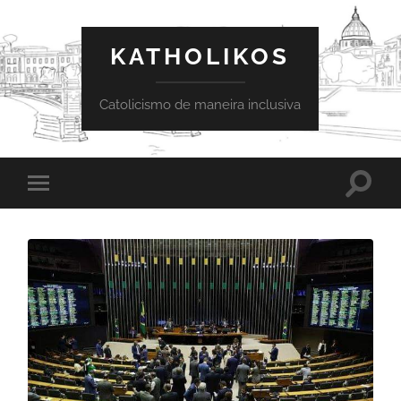
KATHOLIKOS
Catolicismo de maneira inclusiva
Toggle
Toggle
search
mobile
field
menu