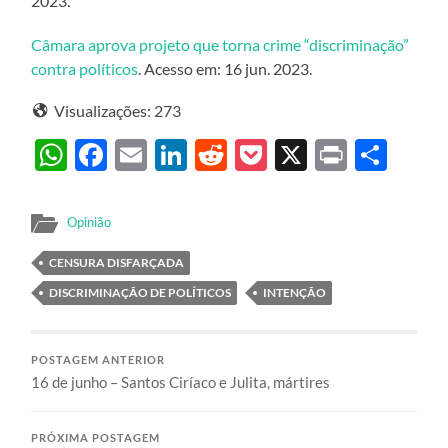
2023.
Câmara aprova projeto que torna crime “discriminação”
contra políticos
. Acesso em: 16 jun. 2023.
Visualizações:
273
WhatsApp
Facebook
Email
LinkedIn
Reddit
Pocket
X
Print
Sha
Opinião
CENSURA DISFARÇADA
DISCRIMINAÇÃO DE POLÍTICOS
INTENÇÃO
POSTAGEM ANTERIOR
16 de junho – Santos Ciríaco e Julita, mártires
PRÓXIMA POSTAGEM