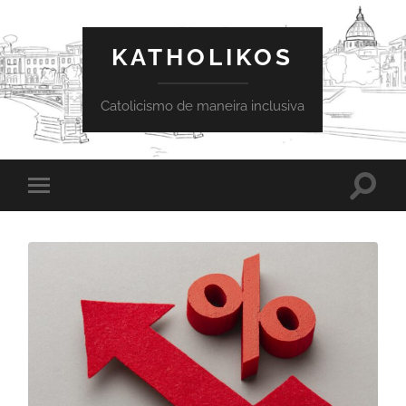
KATHOLIKOS
Catolicismo de maneira inclusiva
Toggle
Toggle
search
mobile
field
menu