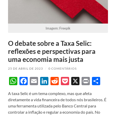
Imagem: Freepik
O debate sobre a Taxa Selic:
reflexões e perspectivas para
uma economia mais justa
25 DE ABRIL DE 2023
/
0 COMENTÁRIOS
WhatsApp
Facebook
Email
LinkedIn
Reddit
Pocket
X
Print
Sha
A taxa Selic é um tema complexo, mas que afeta
diretamente a vida financeira de todos nós brasileiros. É
uma ferramenta utilizada pelo Banco Central para
controlar a inflação e regular a economia do país. No