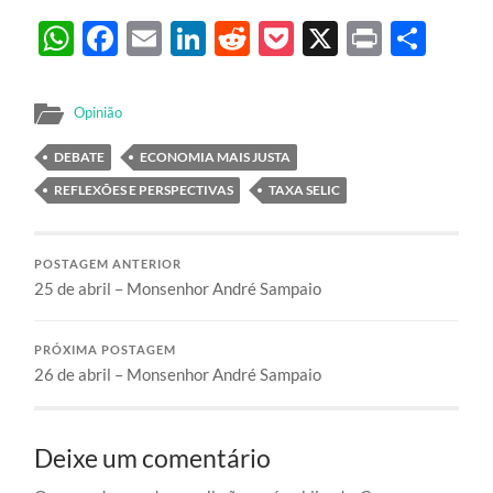
WhatsApp
Facebook
Email
LinkedIn
Reddit
Pocket
X
Print
Sha
Opinião
DEBATE
ECONOMIA MAIS JUSTA
REFLEXÕES E PERSPECTIVAS
TAXA SELIC
POSTAGEM ANTERIOR
25 de abril – Monsenhor André Sampaio
PRÓXIMA POSTAGEM
26 de abril – Monsenhor André Sampaio
Deixe um comentário