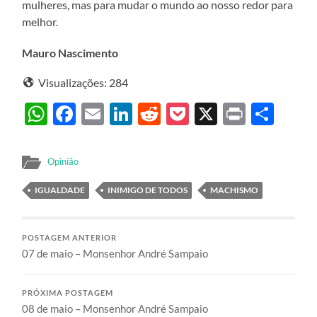
mulheres, mas para mudar o mundo ao nosso redor para
melhor.
Mauro Nascimento
Visualizações:
284
WhatsApp
Facebook
Email
LinkedIn
Reddit
Pocket
X
Print
Sha
Opinião
IGUALDADE
INIMIGO DE TODOS
MACHISMO
POSTAGEM ANTERIOR
07 de maio – Monsenhor André Sampaio
PRÓXIMA POSTAGEM
08 de maio – Monsenhor André Sampaio