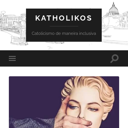
KATHOLIKOS
Catolicismo de maneira inclusiva
Toggle
Toggle
search
mobile
field
menu