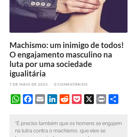
Machismo: um inimigo de todos!
O engajamento masculino na
luta por uma sociedade
igualitária
7 DE MAIO DE 2023
/
0 COMENTÁRIOS
WhatsApp
Facebook
Email
LinkedIn
Reddit
Pocket
X
Print
Sha
“É preciso também que os homens se engajem
na lutra contra o machismo, que eles se