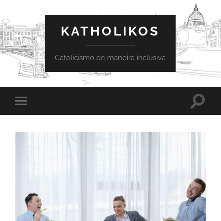
KATHOLIKOS
Catolicismo de maneira inclusiva
Toggle
Toggle
search
mobile
field
menu