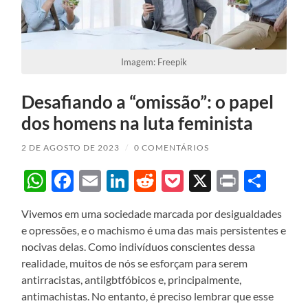
Imagem: Freepik
Desafiando a “omissão”: o papel
dos homens na luta feminista
2 DE AGOSTO DE 2023
/
0 COMENTÁRIOS
WhatsApp
Facebook
Email
LinkedIn
Reddit
Pocket
X
Print
Sha
Vivemos em uma sociedade marcada por desigualdades
e opressões, e o machismo é uma das mais persistentes e
nocivas delas. Como indivíduos conscientes dessa
realidade, muitos de nós se esforçam para serem
antirracistas, antilgbtfóbicos e, principalmente,
antimachistas. No entanto, é preciso lembrar que esse