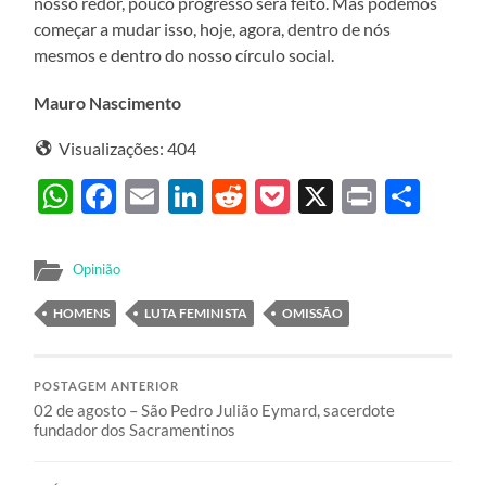
nosso redor, pouco progresso será feito. Mas podemos
começar a mudar isso, hoje, agora, dentro de nós
mesmos e dentro do nosso círculo social.
Mauro Nascimento
Visualizações:
404
WhatsApp
Facebook
Email
LinkedIn
Reddit
Pocket
X
Print
Sha
Opinião
HOMENS
LUTA FEMINISTA
OMISSÃO
POSTAGEM ANTERIOR
02 de agosto – São Pedro Julião Eymard, sacerdote
fundador dos Sacramentinos