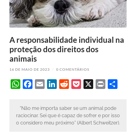
A responsabilidade individual na
proteção dos direitos dos
animais
16 DE MAIO DE 2023
/
0 COMENTÁRIOS
WhatsApp
Facebook
Email
LinkedIn
Reddit
Pocket
X
Print
Sha
“Não me importa saber se um animal pode
raciocinar. Sei que é capaz de sofrer e por isso
o considero meu próximo” (Albert Schweitzer).