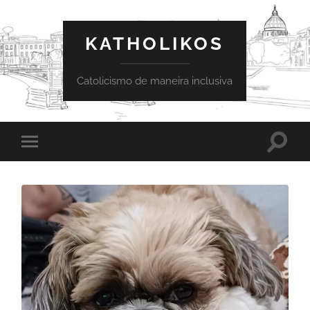
KATHOLIKOS
Catolicismo de maneira inclusiva
Toggle
Toggle
search
mobile
field
menu