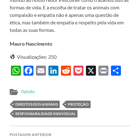
formas de vida. E a escolha de tratar os animais com
compaixão e empatia não é apenas uma questão de
ética, mas também de empatia e respeito pela vida em
todas as suas formas.
Mauro Nascimento
Visualizações:
250
WhatsApp
Facebook
Email
LinkedIn
Reddit
Pocket
X
Print
Sha
Opinião
DIREITOS DOS ANIMAIS
PROTEÇÃO
RESPONSABILIDADE INDIVIDUAL
POSTAGEM ANTERIOR