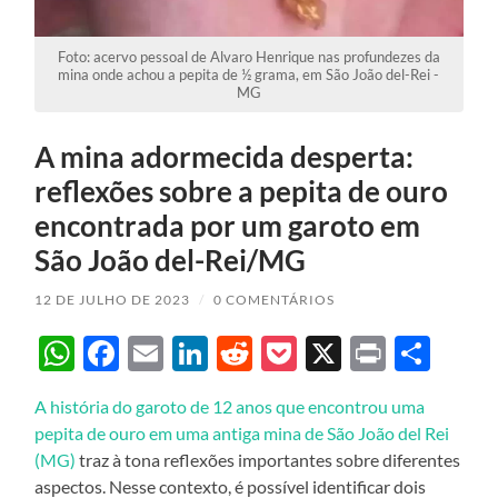
Foto: acervo pessoal de Alvaro Henrique nas profundezes da
mina onde achou a pepita de ½ grama, em São João del-Rei -
MG
A mina adormecida desperta:
reflexões sobre a pepita de ouro
encontrada por um garoto em
São João del-Rei/MG
12 DE JULHO DE 2023
/
0 COMENTÁRIOS
WhatsApp
Facebook
Email
LinkedIn
Reddit
Pocket
X
Print
Sha
A história do garoto de 12 anos que encontrou uma
pepita de ouro em uma antiga mina de São João del Rei
(MG)
traz à tona reflexões importantes sobre diferentes
aspectos. Nesse contexto, é possível identificar dois