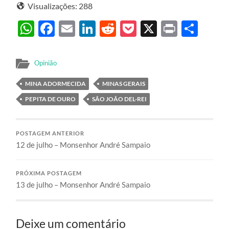
Visualizações:
288
WhatsApp
Facebook
Email
LinkedIn
Reddit
Pocket
X
Print
Sha
Opinião
MINA ADORMECIDA
MINAS GERAIS
PEPITA DE OURO
SÃO JOÃO DEL-REI
POSTAGEM ANTERIOR
12 de julho – Monsenhor André Sampaio
PRÓXIMA POSTAGEM
13 de julho – Monsenhor André Sampaio
Deixe um comentário