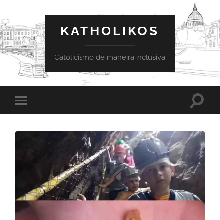
KATHOLIKOS
Catolicismo de maneira inclusiva
Toggle
Toggle
search
mobile
field
menu