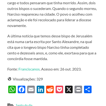
cargo e todos pensaram que tinha morrido. Assim, dois
outros bispos o sucederam. Quando o segundo morreu,
Narciso reapareceu na cidade. O povo o acolheu com
aclamação e ele foi recolocado para liderar a diocese
novamente.
A última notícia que temos desse bispo de Jerusalém
está numa carta escrita por Santo Alexandre, na qual
cita que o longevo bispo Narciso tinha completado
cento e dezesseis anos, e, como ele, exortava para que a
concórdia fosse mantida.
Fonte:
Franciscanos
. Acesso em: 26 out. 2023.
Visualizações:
329
WhatsApp
Facebook
Email
LinkedIn
Reddit
Pocket
X
Print
Sha
Santo do dia