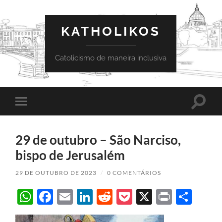
KATHOLIKOS
Catolicismo de maneira inclusiva
Toggle
Toggle
search
mobile
field
menu
29 de outubro – São Narciso,
bispo de Jerusalém
29 DE OUTUBRO DE 2023
/
0 COMENTÁRIOS
WhatsApp
Facebook
Email
LinkedIn
Reddit
Pocket
X
Print
Sha