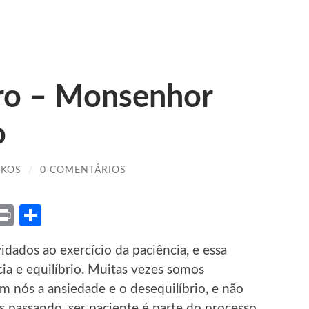
ro – Monsenhor
o
IKOS
/
0 COMENTÁRIOS
ket
X
Print
Share
ados ao exercício da paciência, e essa
cia e equilíbrio. Muitas vezes somos
m nós a ansiedade e o desequilíbrio, e não
s passando, ser paciente é parte do processo