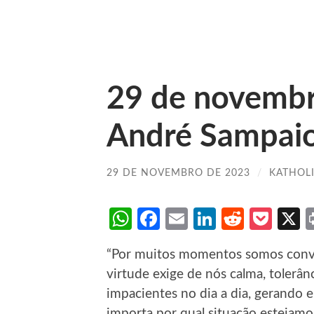
29 de novemb
André Sampai
29 DE NOVEMBRO DE 2023
/
KATHOL
WhatsApp
Facebook
Email
LinkedIn
Reddit
Poc
“Por muitos momentos somos convid
virtude exige de nós calma, tolerân
impacientes no dia a dia, gerando e
importa por qual situação estejamo