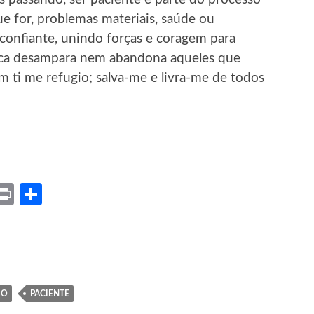
ue for, problemas materiais, saúde ou
 confiante, unindo forças e coragem para
unca desampara nem abandona aqueles que
m ti me refugio; salva-me e livra-me de todos
ket
X
Print
Share
IO
PACIENTE